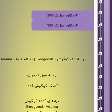
افشین
آذری
بهنام
بانی
🎵 دانلود موزیک 180
حجت
اشرف
🎵 دانلود موزیک 320
زاده
روزبه
نعمت
اللهی
علی
زند
وکیلی
دانلود 
علیرضا
طلیسچی
فرزاد
رسانه موزیک دونی
فرزین
مازیار
آهنگ گوگوش آدما
فلاحی
مسعود
صادقلو
ترانه ی آدما گوگوش
Googoosh Adama
هورش
بند