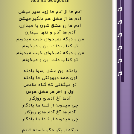
Adama Googoosh
یوسف
زمانی
آدم ها از آدم ها زود سیر میشن
آدم ها از عشق هم دلگیر میشن
مسعود
صابری
آدم ها رو عشق شون پا میذارن
آدم ها آدم و تنها میذارن
ماکان
بند
من و دیگه نمیخوای خوب میدونم
علی
تو کتاب دلت این و میخونم
لهراسبی
من و دیگه نمیخوای خوب میدونم
عرفان
تو کتاب دلت این و میخونم
طهماسبی
یادته اون عشق رسوا یادته
سعید
شایسته
اون همه دیوونگی ها یادته
تو میگفتی که گناه مقدس
اول و آخر هر عشق هوس
آدما آخ آدمای روزگار
چی میمونه از شما ها یادگار
آدم ها آخ آدم های روزگار
چی میمونه از شما ها یادگار
دیگه از بگو مگو خسته شدم