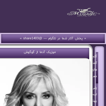
« پخش آثار شما در تلگرام — @share1403 »
موزیک آدما از گوگوش
گلچین
آهنگ
های
معین
پلی
لیست
بهترین