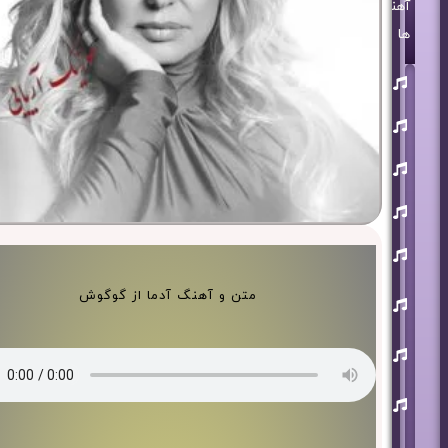
آهنگ
ها
روزبه
بمانی
بنیامین
بهادری
مرتضی
پاشایی
حمید
هیراد
حامد
همایون
محسن
متن و آهنگ آدما از گوگوش
ابراهیم
زاده
آرون
افشار
احسان
خواجه
امیری