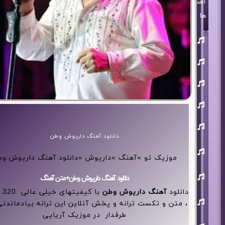
آهنگ
ها
روزبه
بمانی
بنیامین
بهادری
مرتضی
پاشایی
حمید
هیراد
حامد
همایون
دانلود آهنگ داریوش وطن
محسن
ابراهیم
موزیک تو »آهنگ »داریوش »دانلود آهنگ داریوش و
زاده
آرون
دانلود آهنگ داریوش وطن+متن آهنگ
افشار
دانلود
آهنگ داریوش وطن
احسان
خواجه
، متن و تکست ترانه و پخش آنلاین این ترانه بیادماندنی
امیری
طرفدار در موزیک آریایی
افشین