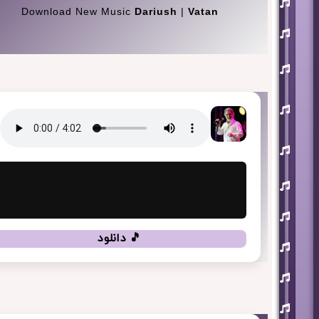
آذری
Download New Music
Dariush
|
Vatan
بهنام
بانی
حجت
اشرف
زاده
روزبه
نعمت
اللهی
علی
زند
وکیلی
علیرضا
طلیسچی
فرزاد
فرزین
🎵 دانلود
مازیار
فلاحی
مسعود
صادقلو
هورش
بند