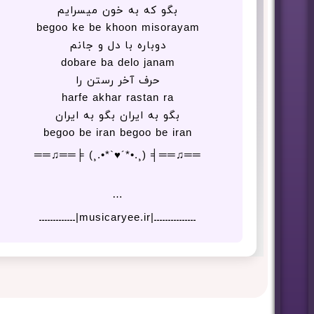
بگو که به خون میسرایم
begoo ke be khoon misorayam
دوباره با دل و جانم
dobare ba delo janam
حرف آخر رستن را
harfe akhar rastan ra
بگو به ایران بگو به ایران
begoo be iran begoo be iran
══♫══╡ (¸.•*´♥`*•.¸) ╞══♫══
…
ـــــــــــــــ|musicaryee.ir|ـــــــــــــ