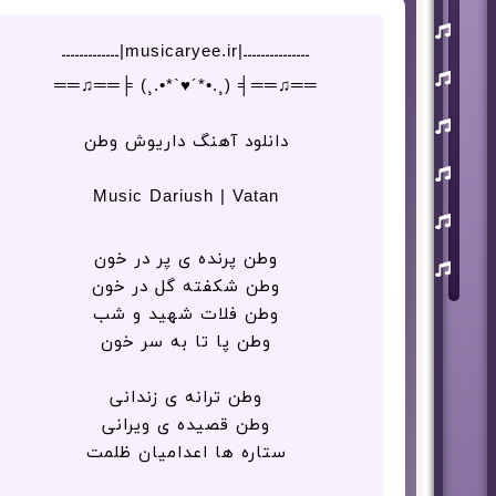
یوسف
زمانی
ـــــــــــــــ|musicaryee.ir|ـــــــــــــ
مسعود
══♫══╡ (¸.•*´♥`*•.¸) ╞══♫══
صابری
ماکان
بند
دانلود آهنگ داریوش وطن
علی
لهراسبی
Music Dariush | Vatan
عرفان
طهماسبی
وطن پرنده ی پر در خون
سعید
شایسته
وطن شکفته گل در خون
وطن فلات شهید و شب
وطن پا تا به سر خون
وطن ترانه ی زندانی
وطن قصیده ی ویرانی
ستاره ها اعدامیان ظلمت