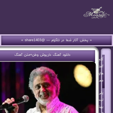
« پخش آثار شما در تلگرام — @share1403 »
دانلود آهنگ داریوش وطن+متن آهنگ
گلچین
آهنگ
های
معین
پلی
لیست
بهترین