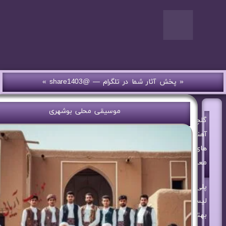
« پخش آثار شما در تلگرام — @share1403 »
موسیقی محلی بوشهری
گلچین
آهنگ
های
معین
پلی
لیست
بهترین