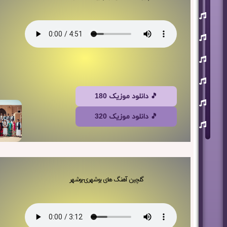
یوسف
زمانی
مسعود
صابری
ماکان
بند
علی
لهراسبی
🎵 دانلود موزیک 180
عرفان
طهماسبی
🎵 دانلود موزیک 320
سعید
شایسته
گلچین آهنگ های بوشهری-بوشهر