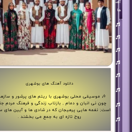
آهنگ
ها
روزبه
بمانی
بنیامین
بهادری
مرتضی
پاشایی
حمید
هیراد
حامد
همایون
دانلود آهنگ های بوشهری
محسن
ابراهیم
زاده
🎶 موسیقی محلی بوشهری با ریتم های پرشور و سازه
آرون
چون نی انبان و دمام , بازتاب زندگی و فرهنگ مردم ج
افشار
است; نغمه هایی پرهیجان که در شادی ها و آیین های س
احسان
روح تازه ای به جمع می بخشند .
خواجه
امیری