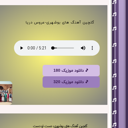
افشین
آذری
بهنام
بانی
گلچین آهنگ های بوشهری-عروس دریا
حجت
اشرف
زاده
روزبه
نعمت
اللهی
علی
زند
وکیلی
🎵 دانلود موزیک 180
علیرضا
طلیسچی
🎵 دانلود موزیک 320
فرزاد
فرزین
مازیار
فلاحی
مسعود
صادقلو
هورش
گلچین آهنگ های بوشهری- دست تو دست
بند