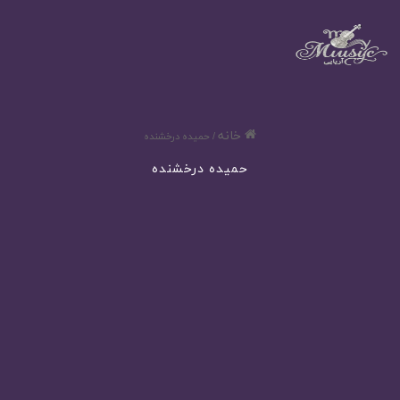
خانه
/
حمیده درخشنده
حمیده درخشنده
آهنگ به دادم برس که داغون قلبم از حمید رخشنده
450
مرداد 30, 1404