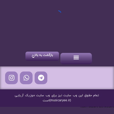
خرداد 12, 1404
دانلود آهنگ های علیرضا طلیسچی
بازگشت به بالا
آهنگ های شاد
آهنگ های جدید
آهنگ های سنتی
تمام حقوق این وب سایت نیز برای وب سایت موزیک آریایی
(musicaryee.ir)است
nsert Headers and Footers