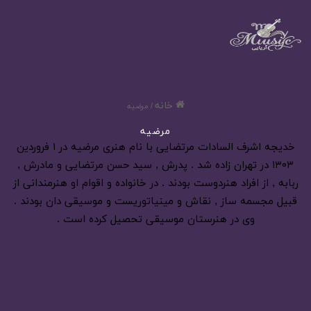
خانه
/
مرضیه
مرضیه
خدیجه اشرف السادات مرتضایی با نام هنری مرضیه در ۱ فروردین
۱۳۰۳ در تهران زاده شد . پدرش , سید حسن مرتضایی و مادرش ,
ربابه , از افراد هنردوست بودند . در خانواده و اقوام او هنرمندانی از
قبیل مجسمه ساز , نقاش و مینیاتوریست و موسیقی دان بودند .
وی در هنرستان موسیقی تحصیل کرده است .
آهنگ قسم به دلهای خسته ی خسته دلان |مرضیه
1,250
آبان 6, 1404