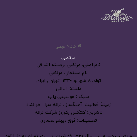
خانه
/
مرتضی
مرتضی
نام اصلی: مرتضی برجسته اشراقی
نام مستعار : مرتضی
تولد: ۸ شهریور۱۳۳۰ تهران , ایران
ملیت: ایرانی
سبک : موسیقی پاپ
زمینهٔ فعالیت: آهنگساز , ترانه سرا , خواننده
ناشرین: کلتکس رکوردز شرکت ترانه
تحصیلات: فوق دیپلم معماری
مرتضی برجسته , در سال ۱۳۳۰ خورشیدی در شهر تهران به دنیا آمد