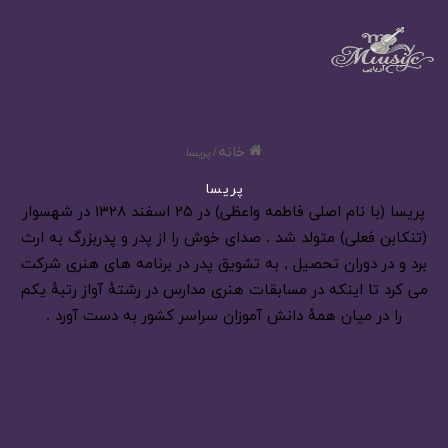
خانه
/
پریسا
پریسا
پریسا (با نام اصلی فاطمه واعظی) در ۲۵ اسفند ۱۳۲۸ در شهسوار
(تنکابن فعلی) متولد شد . صدای خوش را از پدر و پدربزرگ به ارث
برد و در دوران تحصیل , به تشویق پدر در برنامه های هنری شرکت
می کرد تا اینکه در مسابقات هنری مدارس در رشتهٔ آواز رتبهٔ یکم
را در میان همهٔ دانش آموزان سراسر کشور به دست آورد .
گلچین آهنگ های پریسا
خرداد 14, 1404
0
5,551