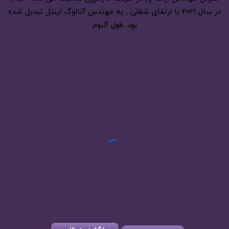
در سال ۲۰۲۱ با ارتقای شغلی , به مهندس آنالوگ اینتل تبدیل شده
بود .فول آلبوم
تیر 28, 1404
موزیک افتاده نگاهت تو چشم عاشقم شهاب تیام