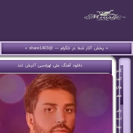
« پخش آثار شما در تلگرام — @share1403 »
دانلود آهنگ علی لهراسبی آتیش تند
گلچین
آهنگ
های
معین
پلی
لیست
بهترین