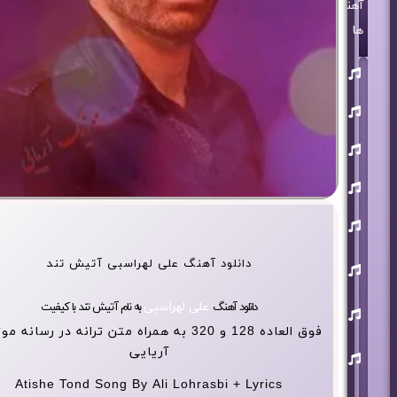
آهنگ
ها
روزبه
بمانی
بنیامین
بهادری
مرتضی
پاشایی
حمید
هیراد
حامد
همایون
محسن
دانلود آهنگ علی لهراسبی آتیش تند
ابراهیم
زاده
علی لهراسبی
دانلود آهنگ
به نام آتیش تند با کیفیت
آرون
افشار
فوق العاده 128 و 320 به همراه متن ترانه در رسانه
احسان
آریایی
خواجه
امیری
Atishe Tond Song By Ali Lohrasbi + Lyrics