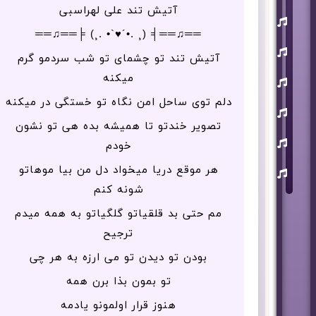
آتیش تند علی لهراسبی
یوسف
زمانی
══♫══╡ (¸ .•´♥`• .¸) ╞══♫══
مسعود
صابری
آتیش تند تو چشمای تو شب سردمو گرم
میکنه
ماکان
بند
دلم توی ساحل امن نگاه تو خستگی در میکنه
علی
لهراسبی
تصویر خندتو تا همیشه بده هی تو نشون
عرفان
خودم
طهماسبی
سعید
هر موقع دریا میخواد دل من بیا موهاتو
شایسته
شونه کنم
مم حتی بد قلقیاتو گلگیاتو به همه میدم
ترجیح
بودن تو دیدن تو می ارزه به هر چی
تو بمون بذا برن همه
هنوز قرار اولمونو یادمه