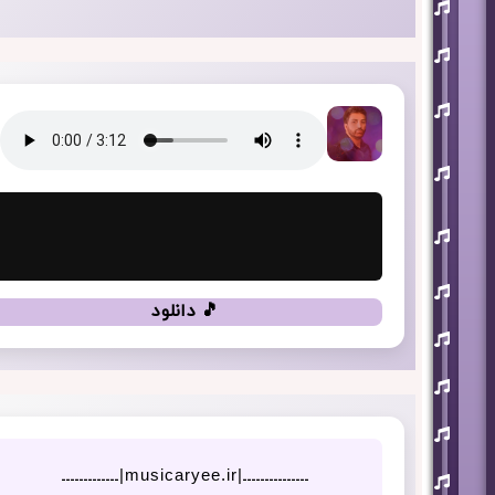
افشین
آذری
بهنام
بانی
حجت
اشرف
زاده
روزبه
نعمت
اللهی
علی
زند
وکیلی
علیرضا
طلیسچی
🎵 دانلود
فرزاد
فرزین
مازیار
فلاحی
مسعود
صادقلو
هورش
ـــــــــــــــ|musicaryee.ir|ـــــــــــــ
بند