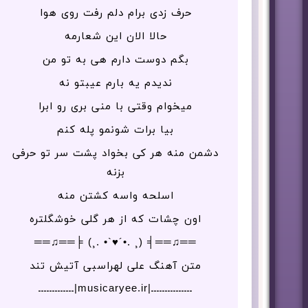
حرف زدی برام دلم رفت روی هوا
حالا الان این شعارمه
بگم دوست دارم هی به تو من
ندیدم یه بارم عیبتو نه
میخوام وقتی با منی بری رو ابرا
بیا برات شونمو پله کنم
دشمن منه هر کی بخواد پشت سر تو حرفی
بزنه
اسلحه واسه کشتن منه
اون چشات که از هر گلی خوشگلتره
══♫══╡ (¸ .•´♥`• .¸) ╞══♫══
متن آهنگ علی لهراسبی آتیش تند
ـــــــــــــــ|musicaryee.ir|ـــــــــــــ