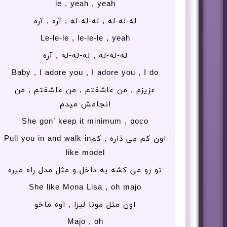
le , yeah , yeah
له-له-له , له-له-له , آره , آره
Le-le-le , le-le-le , yeah
له-له-له , له-له-له , آره
Baby , I adore you , I adore you , I do
عزیزم , من عاشقتم , من عاشقتم , من
انجامش میدم
She gon’ keep it minimum , poco
اون کم می ذاره , کمPull you in and walk in
like model
تو رو می کشه به داخل و مثل مدل راه میره
She like Mona Lisa , oh majo
اون مثل مونا لیزا , اوه ماخو
Majo , oh