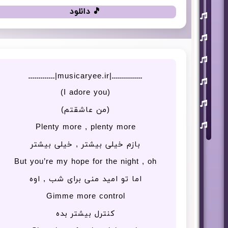
🎵 دانلود
یوسف
زمانی
مسعود
صابری
ماکان
بند
ـــــــــــــــ|musicaryee.ir|ـــــــــــــ
علی
لهراسبی
(I adore you)
عرفان
طهماسبی
(من عاشقتم)
سعید
Plenty more , plenty more
شایسته
بازم خیلی بیشتر , خیلی بیشتر
But you’re my hope for the night , oh
اما تو امید منی برای شب , اوه
Gimme more control
کنترل بیشتر بده