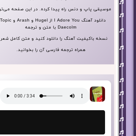
افشین
آذری
موسیقی پاپ و دنس راه پیدا کرده. در این صفحه می‌تو
بهنام
بانی
حجت
Daecolm با متن و ترجمه
اشرف
زاده
نسخه باکیفیت آهنگ را دانلود کنید و متن کامل شعر 
روزبه
نعمت
همراه ترجمه فارسی آن را بخوانید.
اللهی
علی
زند
وکیلی
علیرضا
طلیسچی
فرزاد
فرزین
مازیار
فلاحی
مسعود
صادقلو
هورش
بند