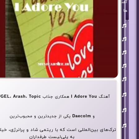
آهنگ
ها
روزبه
بمانی
بنیامین
بهادری
مرتضی
پاشایی
حمید
هیراد
حامد
همایون
محسن
ابراهیم
آهنگ
I Adore You
همکاری جذاب
Topic
،
Arash
،
UGEL
زاده
آرون
افشار
و
Daecolm
یکی از جدیدترین و محبوب‌ترین
احسان
خواجه
ترک‌های بین‌المللی است که با ریتمی شاد و پرانرژی، خیل
امیری
به پلی‌لیست‌ طرفداران