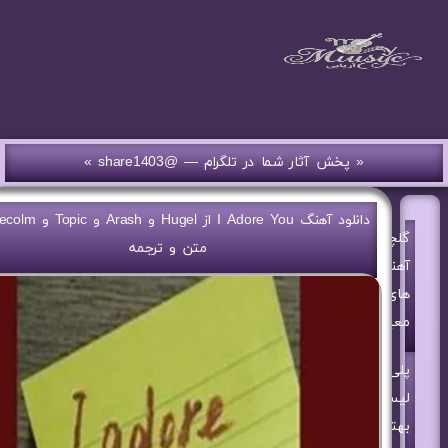
« پخش آثار شما در تلگرام — @share1403 »
گلچین
متن و ترجمه
آهنگ
های
معین
پلی
لیست
بهترین