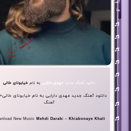
آهنگ
ها
روزبه
بمانی
بنیامین
بهادری
مرتضی
پاشایی
حمید
هیراد
حامد
همایون
دانلود آهنگ جدید
مهدی دارابی
به نام
خیابونای خالی
محسن
ابراهیم
زاده
دانلود آهنگ جدید مهدی دارابی به نام خیابونای خالی+
آرون
آهنگ
افشار
احسان
خواجه
wnload New Music
Mehdi Darab
i –
Khiabonaye Khali
امیری