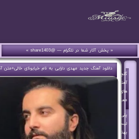
« پخش آثار شما در تلگرام — @share1403 »
دانلود آهنگ جدید مهدی دارابی به نام خیابونای خالی+متن آ
گلچین
آهنگ
های
معین
پلی
لیست
بهترین