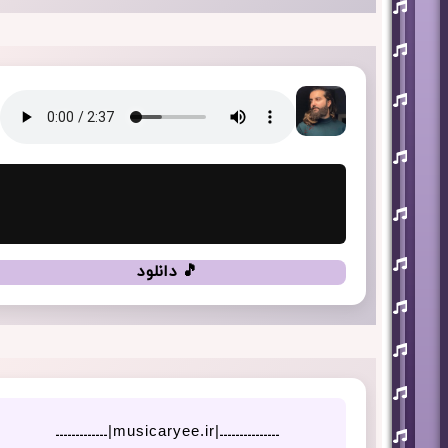
افشین
آذری
بهنام
بانی
حجت
اشرف
زاده
روزبه
نعمت
اللهی
علی
زند
وکیلی
علیرضا
🎵 دانلود
طلیسچی
فرزاد
فرزین
مازیار
فلاحی
مسعود
صادقلو
هورش
ـــــــــــــــ|musicaryee.ir|ـــــــــــــ
بند