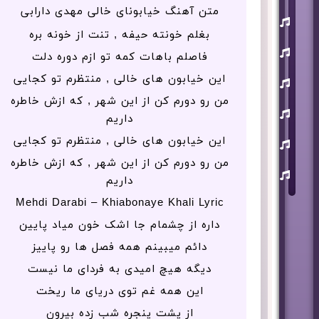
متن آهنگ خیابونای خالی مهدی دارابی
یوسف
زمانی
بغلم خونته حیفه , تنت از خونه بره
مسعود
فاصلم باهات کمه تو ازم دوره دلت
صابری
این خیابون های خالی , منتظرم تو کجایی
ماکان
بند
من رو دورم کن از این شهر , که ازش خاطره
علی
داریم
لهراسبی
عرفان
این خیابون های خالی , منتظرم تو کجایی
طهماسبی
من رو دورم کن از این شهر , که ازش خاطره
سعید
داریم
شایسته
Mehdi Darabi – Khiabonaye Khali Lyric
داره از چشمام جا اشک خون میاد پایین
دائم میبینم همه فصل ها رو پاییز
دیگه هیچ امیدی به فردای ما نیست
این همه غم توی دریای ما ریخت
از پشت پنجره شب زده بیرون