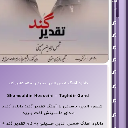
آهنگ
ها
روزبه
بمانی
بنیامین
بهادری
مرتضی
پاشایی
حمید
هیراد
حامد
همایون
محسن
دانلود آهنگ
شمس الدین حسینی به نام تقدیر گند
ابراهیم
زاده
Shamsaldin Hosseini – Taghdir Gand
آرون
افشار
شمس الدین حسینی با آهنگ تقدیر گند: دانلود کنید و 
احسان
صدای دلنشینش لذت ببرید.
خواجه
امیری
دانلود آهنگ شمس الدین حسینی به نام تقدیر گند + 
افشین