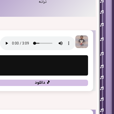
ترانه
آذری
بهنام
بانی
حجت
اشرف
زاده
روزبه
نعمت
اللهی
علی
زند
وکیلی
علیرضا
طلیسچی
فرزاد
فرزین
🎵 دانلود
مازیار
فلاحی
مسعود
صادقلو
هورش
بند