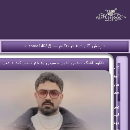
« پخش آثار شما در تلگرام — @share1403 »
دانلود آهنگ شمس الدین حسینی به نام تقدیر گند + متن تر
گلچین
آهنگ
های
معین
پلی
لیست
بهترین