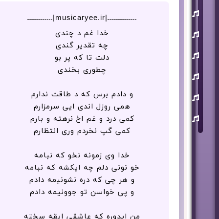
یوسف
زمانی
ـــــــــــــــ|musicaryee.ir|ـــــــــــــ
مسعود
خدا غم د چندی
صابری
چه تقدیر گندی
ماکان
دلت تا که پر بو
بند
چطوری بخندی
علی
لهراسبی
و دادم برس که د طاقت ندارم
عرفان
طهماسبی
همی روزل اندی ایی سرمزارم
سعید
کمی درد و غم اخ نرهته و بارم
شایسته
کمی گپ نخردم وری انتظارم
خدا وی زمونه نخو که نبامه
خو نونی دلم چه ایکشه که نبامه
و هر چی که دره نشونیمه دادم
و پی خواسن تو جوونیمه دادم
من ایدوره که عاشقی ایقه سخته