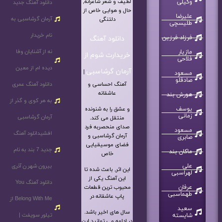
لطیف و شعر شاعرانه,
وکیلی
دانلود آهنگ جدید
حال و هوایی خاص از
علیرضا
آرمان گرشاسبی به
دلتنگی
طلیسچی
نام خریدار
فرزاد فرزین
دانلود آهنگ
نه از آشنایان وفا
مازیار
خریدارت شوم از
فلاحی
دیده ام از معین
آرمان گرشاسبی
|
مسعود
صادقلو
آهنگ احساسی و
دانلود آهنگ عمری
عاشقانه
هورش بند
به هر کوی و گذر از
یوسف
و عشق را به شنونده
زمانی
آرمان گرشاسبی
منتقل می کند.
صدای منحصربه فرد
مسعود
افشیدانلود آهنگ
آرمان گرشاسبی و
صابری
فضای موسیقیایی
جدید 7 بند به نام
ماکان بند
خاص
علی
بیرون شهر ن آذری
این اثر, باعث شده تا
لهراسبی
این آهنگ یکی از
دانلود آهنگ You
عرفان
محبوب ترین قطعات
طهماسبی
پاپ عاشقانه در
Belong With Me از
سعید
سال های اخیر باشد.
تیلور سویفت |
شایسته
در ادامه می توانید این