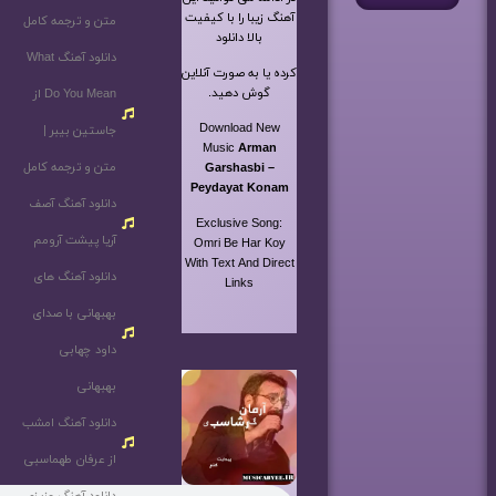
آهنگ زیبا را با کیفیت
متن و ترجمه کامل
بالا دانلود
دانلود آهنگ What
کرده یا به صورت آنلاین
گوش دهید.
Do You Mean از
Download New
جاستین بیبر |
Music
Arman
متن و ترجمه کامل
Garshasbi –
Peydayat Konam
دانلود آهنگ آصف
Exclusive Song:
آریا پیشت آرومم
Omri Be Har Koy
With Text And Direct
دانلود آهنگ های
Links
بهبهانی با صدای
داود چهابی
بهبهانی
دانلود آهنگ امشب
از عرفان طهماسبی