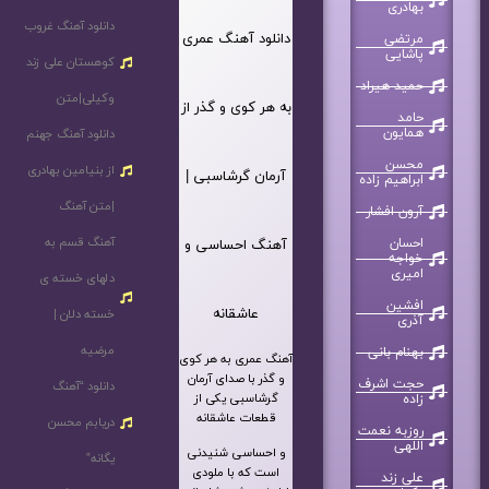
بهادری
دانلود آهنگ غروب
دانلود آهنگ عمری
مرتضی
پاشایی
کوهستان علی زند
حمید هیراد
وکیلی|متن
به هر کوی و گذر از
حامد
همایون
دانلود آهنگ جهنم
محسن
از بنیامین بهادری
آرمان گرشاسبی |
ابراهیم زاده
|متن آهنگ
آرون افشار
آهنگ قسم به
احسان
آهنگ احساسی و
خواجه
امیری
دلهای خسته ی
افشین
عاشقانه
خسته دلان |
آذری
مرضیه
بهنام بانی
آهنگ عمری به هر کوی
و گذر با صدای آرمان
حجت اشرف
دانلود “آهنگ
گرشاسبی یکی از
زاده
قطعات عاشقانه
دریابم محسن
روزبه نعمت
اللهی
و احساسی شنیدنی
یگانه”
است که با ملودی
علی زند