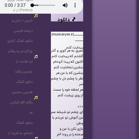
دانلود آهنگ عزیزم
(Perfect) از اد
🎵 دانلود
شیرن + متن و
ترجمه فارسی
ـــــــــــــــ|musicaryee.ir|
ـــــــــــــ
دانلود آهنگ کجای
پیدایت کنم
عمری به هر کوی و گذر
زندگیتم یه رهگذر
گشتم که پیدایت کنم
تو خوابت از
اکنون که پیدا کرده‌ام
بنشین تماشایت کنم
محسن یگانه
بنشین که با من هر
نظر با چشم دل با چشم
دانلود آهنگ
سر
هر لحظه خود را مست
قدیمی محسن
از روی زیبایت کنم
یگانه گله کرکس
♪♪♪
ای چشم تو شیشه عمر
ها
من آغوش تو غربتم با
دانلود آهنگ
وطن
بازی نکن با من و
نامه‌ای به فرزند از
صحنه را در پرده آخر