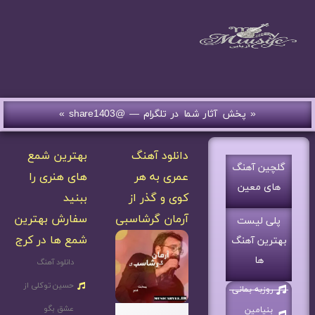
« پخش آثار شما در تلگرام — @share1403 »
دانلود آهنگ
بهترین شمع
گلچین آهنگ
عمری به هر
های هنری را
های معین
کوی و گذر از
ببنید
آرمان گرشاسبی
سفارش بهترین
پلی لیست
شمع ها در کرج
بهترین آهنگ
ها
دانلود آهنگ
حسین توکلی از
روزبه بمانی
عشق بگو
بنیامین