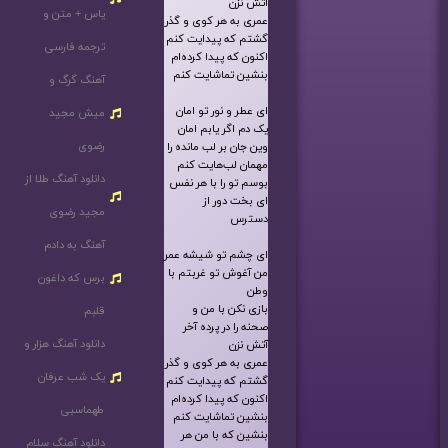
آتش نزن
یاس + متن و
عمری به هر کوی و گذر
گشتم که پیدایت کنم
ترجمه فارسی
اکنون که پیدا کرده‌ام
بنشین تماشایت کنم
آهنگ گرگ و
ای عطر و نور تو امان
میش مجید
یک دم اگر یابم امان
رضوی
وین جان بر لب مانده را
مهمان لب‌هایت کنم
دانلود آهنگ طلا از
بوسم تو را با هر نفس
ای بخت دور از
مجید رضوی
دسترس
آهنگ به دادم
ای چشم تو شیشه عمر
من آغوش تو غربتم با
برس که داغون
وطن
بازی نکن با من و
قلبم
صحنه را در پرده آخر
دانلود آهنگ هزار و
آتش نزن
عمری به هر کوی و گذر
یک شب عرفان
گشتم که پیدایت کنم
اکنون که پیدا کرده‌ام
طهماسبی
بنشین تماشایت کنم
بنشین که با من هر
دانلود آهنگ سلام