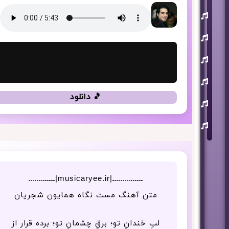
یوسف
زمانی
مسعود
صابری
ماکان
بند
علی
لهراسبی
🎵 دانلود
عرفان
طهماسبی
سعید
شایسته
ـــــــــــــــ|musicaryee.ir|ـــــــــــــ
متن آهنگ مست نگاه همایون شجریان
لبِ خندانِ تو؛ برقِ چشمانِ تو؛ برده قرار از