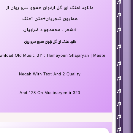
افشین
آذری
دانلود اهنگ ای گل ارغوان همچو سرو روان از
بهنام
بانی
همایون شجریان+متن آهنگ
حجت
♫شعر : محمدجواد ضرابیان
اشرف
زاده
دانلود اهنگ ای گل ارغوان همچو سرو روان
روزبه
نعمت
اللهی
wnload Old Music BY : Homayoun Shajaryan | Maste
علی
زند
وکیلی
Negah With Text And 2 Quality
علیرضا
طلیسچی
فرزاد
320 And 128 On Musicaryee.ir
فرزین
مازیار
فلاحی
مسعود
صادقلو
هورش
بند