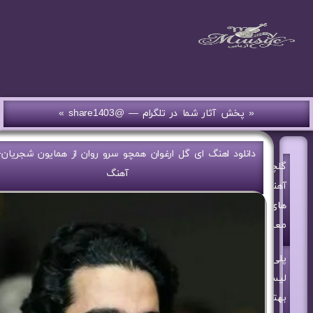
« پخش آثار شما در تلگرام — @share1403 »
دانلود اهنگ ای گل ارغوان همچو سرو روان از همایون شجریان
گلچین
آهنگ
آهنگ
های
معین
پلی
لیست
بهترین