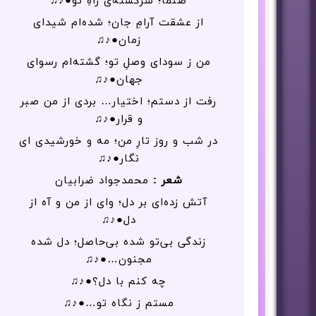
صنما؛ سرگشته‌ی راهِ تو●♪♫
از عشقت آرامِ جان؛ شده‌ام شیدای
زمان●♪♫
من ز سودای وصلِ تو؛ گشته‌ام رسوای
جهان●♪♫
رفت از دستم؛ اختیار… بردی از من صبر
و قرار●♪♫
در شب و روز تارِ من؛ مه و خورشیدی ای
نگار●♪♫
شعر :
محمدجواد ضرابیان
آتش زده‌ای بر دل؛ وای از من و آه از
دل●♪♫
زندگی بی‌تو شده بی‌حاصل؛ دل شده
مجنون…●♪♫
چه کنم با دل؟●♪♫
مستم ز نگاه تو…●♪♫