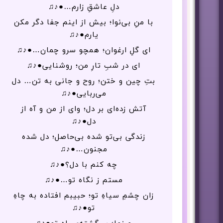
دلِ عاشقِ زارم…●♪♫
با منِ بی‌نوا؛ بیش از اینم جفا دگر مکن
یارم●♪♫
ای گلِ ارغوان؛ همچو سرو چمان…●♪♫
ای در شبِ تارِ من؛ روشنایی●♪♫
بتِ چین و ختن؛ روح و جانی به تن… دل
می‌ربایی●♪♫
آتش زده‌ای بر دل؛ وای از من و آه از
دل●♪♫
زندگی بی‌تو شده بی‌حاصل؛ دل شده
مجنون…●♪♫
چه کنم با دل؟●♪♫
مستم ز نگاه تو…●♪♫
زان چشمِ سیاهِ تو؛ حبیبم افتاده به چاهِ
تو●♪♫