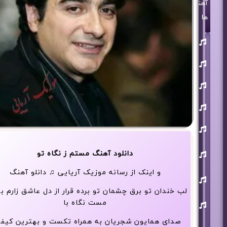
آهنگ
ها
روزبه
بمانی
بنیامین
بهادری
مرتضی
پاشایی
حمید
هیراد
حامد
همایون
محسن
دانلود آهنگ مستم ز نگاه تو
ابراهیم
زاده
و اینک از رسانه موزیک آریایی ♫ دانلو آهنگ
آرون
افشار
لب خندان تو برق چشمان تو برده قرار از دل عاشق زارم به
احسان
مست نگاه با
خواجه
امیری
صدای همایون شجریان به همراه تکست و بهترین کیف