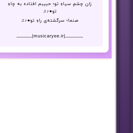
زان چشمِ سیاهِ تو؛ حبیبم افتاده به چاهِ
تو●♪♫
صنما؛ سرگشته‌ی راهِ تو●♪♫
ـــــــــــــــ|musicaryee.ir|ـــــــــــــ