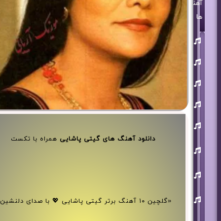
آهنگ
ها
روزبه
بمانی
بنیامین
بهادری
مرتضی
پاشایی
حمید
هیراد
حامد
همایون
دانلود آهنگ های گیتی پاشایی
همراه با تکست
محسن
ابراهیم
زاده
آرون
افشار
احسان
خواجه
«گلچین ۱۰ آهنگ برتر گیتی پاشایی 💖 با صدای دلنشین
امیری