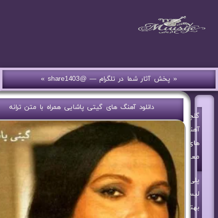
« پخش آثار شما در تلگرام — @share1403 »
دانلود آهنگ های گیتی پاشایی همراه با متن ترانه
گلچین
آهنگ
های
معین
پلی
لیست
بهترین