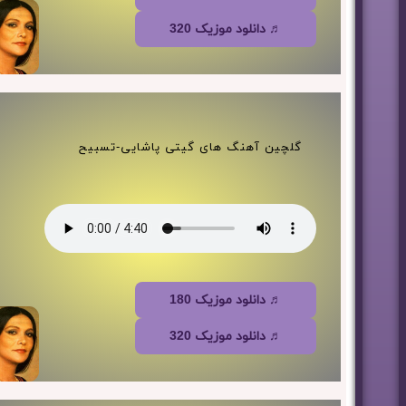
♬ دانلود موزیک 320
گلچین آهنگ های گیتی پاشایی-تسبیح
♬ دانلود موزیک 180
♬ دانلود موزیک 320