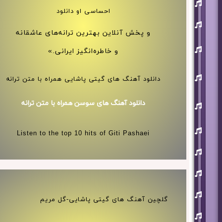
افشین
آذری
احساسی او دانلود
بهنام
بانی
و پخش آنلاین بهترین ترانه‌های عاشقانه
حجت
اشرف
و خاطره‌انگیز ایرانی.»
زاده
روزبه
نعمت
دانلود آهنگ های گیتی پاشایی همراه با متن ترانه
اللهی
علی
دانلود آهنگ های سوسن همراه با متن ترانه
زند
وکیلی
علیرضا
Listen to the top 10 hits of Giti Pashaei
طلیسچی
فرزاد
فرزین
مازیار
فلاحی
مسعود
صادقلو
گلچین آهنگ های گیتی پاشایی-گل مریم
هورش
بند