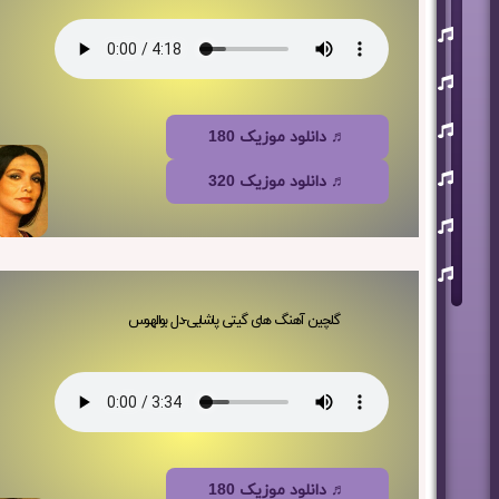
یوسف
زمانی
مسعود
صابری
ماکان
♬ دانلود موزیک 180
بند
علی
♬ دانلود موزیک 320
لهراسبی
عرفان
طهماسبی
سعید
شایسته
گلچین آهنگ های گیتی پاشایی-دل بوالهوس
♬ دانلود موزیک 180