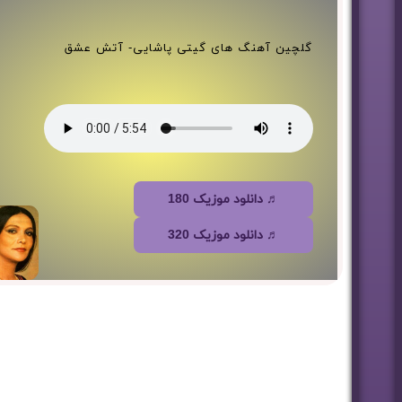
گلچین آهنگ های گیتی پاشایی- آتش عشق
♬ دانلود موزیک 180
♬ دانلود موزیک 320