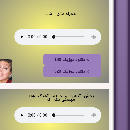
همراه متن- آشنا
♬ دانلود موزیک 180
♬ دانلود موزیک 320
پخش آنلاین و دانلود آهنگ های
مهستی-مگه نه