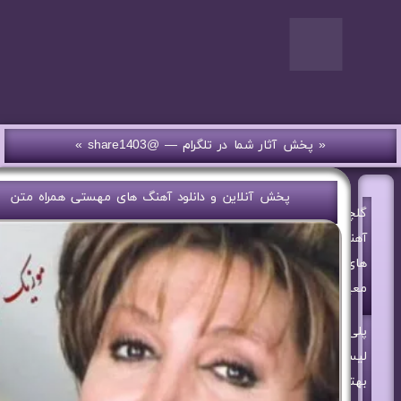
« پخش آثار شما در تلگرام — @share1403 »
پخش آنلاین و دانلود آهنگ های مهستی همراه متن
گلچین
آهنگ
های
معین
پلی
لیست
بهترین