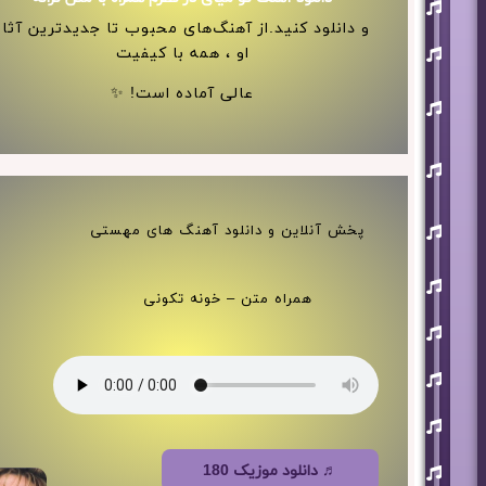
افشین
آذری
و دانلود کنید.از آهنگ‌های محبوب تا جدیدترین آثار
بهنام
او ، همه با کیفیت
بانی
عالی آماده است! ✨
حجت
اشرف
زاده
روزبه
نعمت
اللهی
علی
پخش آنلاین و دانلود آهنگ های مهستی
زند
وکیلی
علیرضا
طلیسچی
همراه متن – خونه تکونی
فرزاد
فرزین
مازیار
فلاحی
مسعود
صادقلو
هورش
♬ دانلود موزیک 180
بند