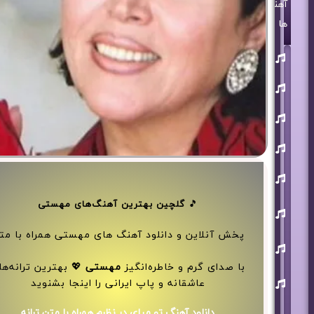
آهنگ
ها
روزبه
بمانی
بنیامین
بهادری
مرتضی
پاشایی
حمید
هیراد
حامد
همایون
گلچین بهترین آهنگ‌های مهستی
🎵
محسن
ابراهیم
زاده
خش آنلاین و دانلود آهنگ های مهستی همراه با متن
آرون
افشار
 بهترین ترانه‌های
مهستی
با صدای گرم و خاطره‌انگیز
احسان
عاشقانه و پاپ ایرانی را اینجا بشنوید
خواجه
امیری
دانلود آهنگ تو میای در نظرم همراه با متن ترانه