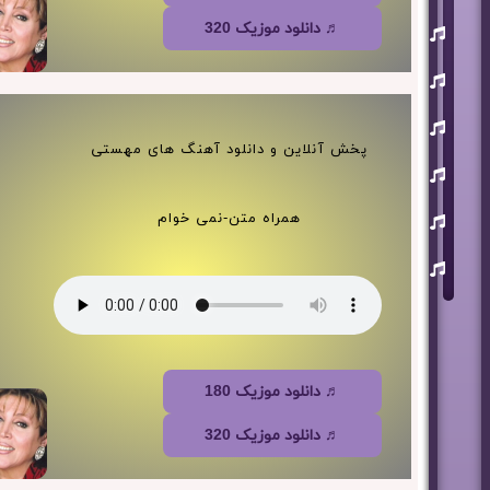
یوسف
♬ دانلود موزیک 320
زمانی
مسعود
صابری
ماکان
بند
پخش آنلاین و دانلود آهنگ های مهستی
علی
لهراسبی
عرفان
همراه متن-نمی خوام
طهماسبی
سعید
شایسته
♬ دانلود موزیک 180
♬ دانلود موزیک 320