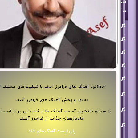
آهنگ
ها
روزبه
بمانی
بنیامین
بهادری
مرتضی
پاشایی
حمید
هیراد
حامد
همایون
دانلود آهنگ های فرامرز آصف با کیفیت‌های مختلف🎶
محسن
ابراهیم
زاده
دانلود و پخش آهنگ های فرامرز آصف
آرون
صدای دلنشین آصف، آهنگ های شنیدنی پر از احساس و
افشار
ملودی‌های جذاب از فرامرز آصف
احسان
خواجه
امیری
پلی لیست آهنگ های شاد