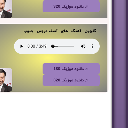
♬ دانلود موزیک 320
گلچین آهنگ های آصف-عروس جنوب
♬ دانلود موزیک 180
♬ دانلود موزیک 320