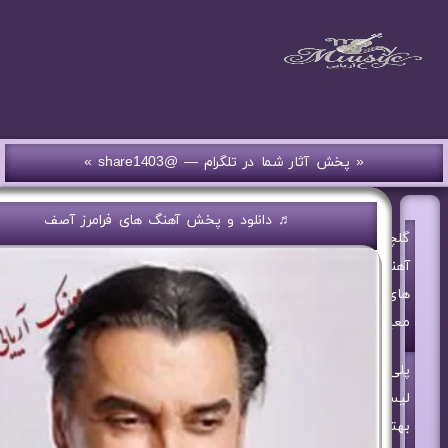
« پخش آثار شما در تلگرام — @share1403 »
♬ دانلود و پخش آهنگ های فرامرز آصف
گلچین
آهنگ
های
معین
پلی
لیست
بهترین