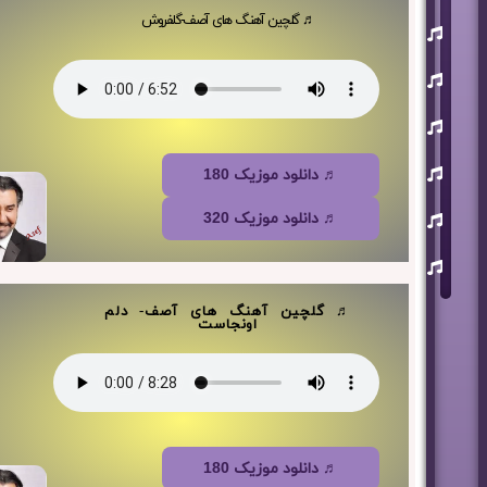
♬ گلچین آهنگ های آصف-گلفروش
یوسف
زمانی
مسعود
صابری
ماکان
بند
علی
♬ دانلود موزیک 180
لهراسبی
عرفان
♬ دانلود موزیک 320
طهماسبی
سعید
شایسته
♬ گلچین آهنگ های آصف- دلم
اونجاست
♬ دانلود موزیک 180