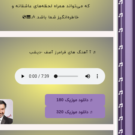
افشین
آذری
که می‌تواند همراه لحظه‌های عاشقانه و
بهنام
خاطره‌انگیز شما باشد.🎶🎹💿
بانی
حجت
اشرف
زاده
روزبه
نعمت
اللهی
♬ آ آهنگ های فرامرز آصف -دیشب
علی
زند
وکیلی
علیرضا
طلیسچی
فرزاد
فرزین
♬ دانلود موزیک 180
مازیار
فلاحی
♬ دانلود موزیک 320
مسعود
صادقلو
هورش
بند