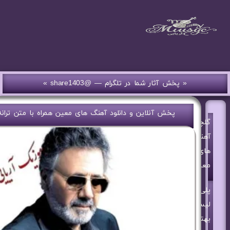
« پخش آثار شما در تلگرام — @share1403 »
پخش آنلاین و دانلود آهنگ های معین همراه با متن ترانه
گلچین
آهنگ
های
معین
پلی
لیست
بهترین