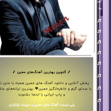
آهنگ
ها
روزبه
بمانی
بنیامین
بهادری
مرتضی
پاشایی
حمید
هیراد
حامد
همایون
محسن
🎵
گلچین بهترین آهنگ‌های معین
🎵
ابراهیم
زاده
پخش آنلاین و دانلود آهنگ های معین همراه با متن تر
آرون
با صدای گرم و خاطره‌انگیز معین💖 بهترین ترانه‌های عاش
افشار
و پاپ ایرانی را اینجا بشنوید
احسان
خواجه
امیری
پلی لیست آهنگ های معین و مهرداد توکلیان