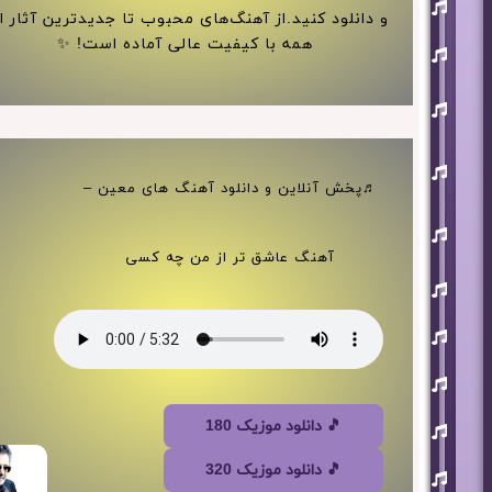
افشین
آذری
و دانلود کنید.از آهنگ‌های محبوب تا جدیدترین آثار او
همه با کیفیت عالی آماده است! ✨
بهنام
بانی
حجت
اشرف
زاده
روزبه
نعمت
اللهی
♬پخش آنلاین و دانلود آهنگ های معین –
علی
زند
وکیلی
آهنگ عاشق تر از من چه کسی
علیرضا
طلیسچی
فرزاد
فرزین
مازیار
فلاحی
مسعود
🎵 دانلود موزیک 180
صادقلو
🎵 دانلود موزیک 320
هورش
بند