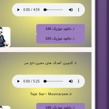
♬ دانلود موزیک 180
♬ دانلود موزیک 320
♬ گلچین آهنگ های معین-تاج سر
Taje Sar~ Musicaryee.ir
♬ دانلود موزیک 180