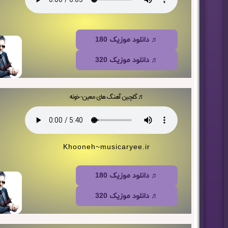
♬ دانلود موزیک 180
♬ دانلود موزیک 320
♬ گلچین آهنگ های معین- خونه
Khooneh~musicaryee.ir
♬ دانلود موزیک 180
♬ دانلود موزیک 320