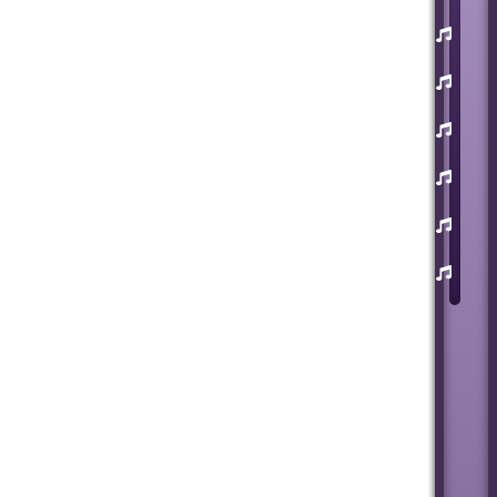
یوسف
زمانی
مسعود
صابری
ماکان
بند
علی
لهراسبی
عرفان
طهماسبی
سعید
شایسته