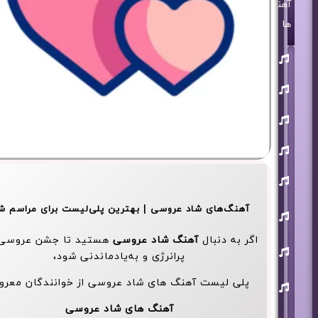
آهنگ
ها
روزبه
بمانی
بنیامین
بهادری
مرتضی
پاشایی
حمید
هیراد
حامد
همایون
محسن
آهنگ‌های شاد عروسی | بهترین پلی‌لیست برای مراسم ش
ابراهیم
زاده
اگر به دنبال
آهنگ شاد عروسی
هستید تا جشن عروسی‌
آرون
پرانرژی و به‌یادماندنی شود،
افشار
احسان
پلی لیست آهنگ های شاد عروسی از خوانندگان معر
خواجه
امیری
آهنگ های شاد عروسی