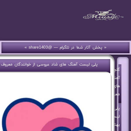
« پخش آثار شما در تلگرام — @share1403 »
پلی لیست آهنگ های شاد عروسی از خوانندگان معروف
گلچین
آهنگ
های
معین
پلی
لیست
بهترین