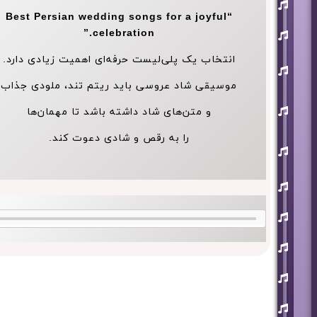
افشین
آذری
“Best Persian wedding songs for a joyful
بهنام
celebration.”
بانی
انتخاب یک پلی‌لیست حرفه‌ای اهمیت زیادی دارد.
حجت
اشرف
زاده
موسیقی شاد عروسی باید ریتم تند، ملودی جذاب
روزبه
نعمت
و متن‌های شاد داشته باشد تا مهمان‌ها
اللهی
را به رقص و شادی دعوت کند.
علی
زند
وکیلی
علیرضا
طلیسچی
فرزاد
فرزین
مازیار
فلاحی
مسعود
صادقلو
هورش
بند