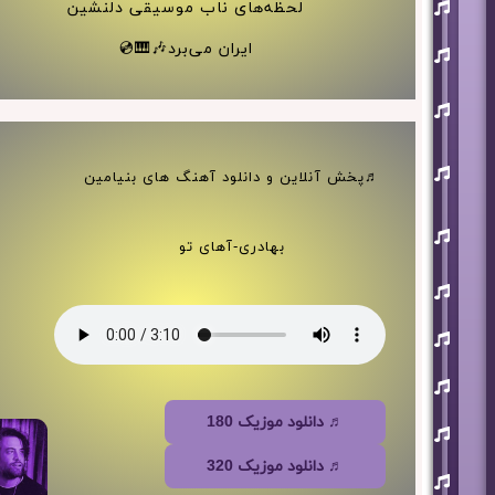
افشین
لحظه‌های ناب موسیقی دلنشین
آذری
بهنام
ایران می‌برد🎶🎹💿
بانی
حجت
اشرف
زاده
روزبه
نعمت
♬پخش آنلاین و دانلود آهنگ های بنیامین
اللهی
علی
زند
بهادری-آهای تو
وکیلی
علیرضا
طلیسچی
فرزاد
فرزین
مازیار
فلاحی
♬ دانلود موزیک 180
مسعود
صادقلو
♬ دانلود موزیک 320
هورش
بند