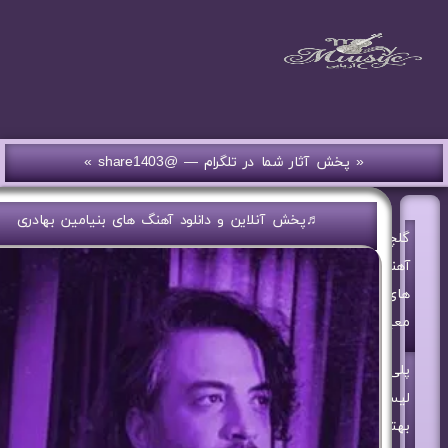
« پخش آثار شما در تلگرام — @share1403 »
♬پخش آنلاین و دانلود آهنگ های بنیامین بهادری
گلچین
آهنگ
های
معین
پلی
لیست
بهترین