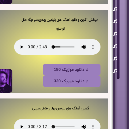
یوسف
زمانی
مسعود
♬پخش آنلاین و دانلود آهنگ های بنیامین بهادری-دنیا دیگه مثل
صابری
تو نداره
ماکان
بند
علی
لهراسبی
عرفان
طهماسبی
سعید
♬ دانلود موزیک 180
شایسته
♬ دانلود موزیک 320
گلجین آهنگ های بنیامین بهادری-کجای دنیایی