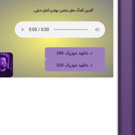
گلجین آهنگ های بنیامین بهادری-کجای دنیایی
♬ دانلود موزیک 180
♬ دانلود موزیک 320