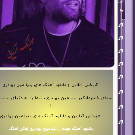
آهنگ
ها
روزبه
بمانی
بنیامین
بهادری
مرتضی
پاشایی
حمید
هیراد
حامد
همایون
🎵پخش آنلاین و دانلود آهنگ های بنیا مین بهادری
محسن
ابراهیم
زاده
صدای خاطره‌انگیز بنیامین بهادری، شما را به دنیای عاشقا
و
آرون
افشار
♬پخش آنلاین و دانلود آهنگ های بنیامین بهادری
احسان
خواجه
امیری
دانلود آهنگ جهنم از بنیامین بهادری |متن آهنگ