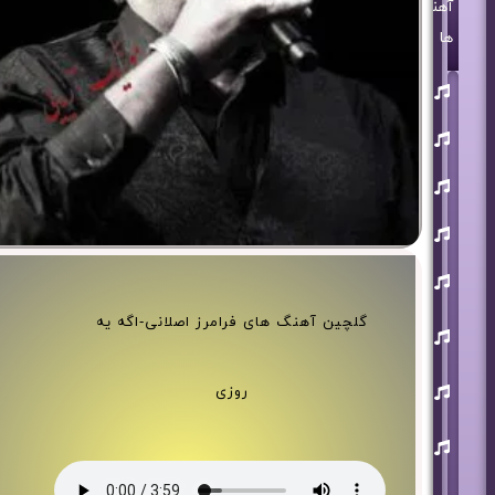
آهنگ
ها
روزبه
بمانی
بنیامین
بهادری
مرتضی
پاشایی
حمید
هیراد
حامد
همایون
محسن
گلچین آهنگ های فرامرز اصلانی-اگه یه
ابراهیم
زاده
آرون
روزی
افشار
احسان
خواجه
امیری