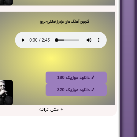
گلچین آهنگ های فرامرز اصلانی- دریغ
🎵 دانلود موزیک 180
🎵 دانلود موزیک 320
+ متن ترانه