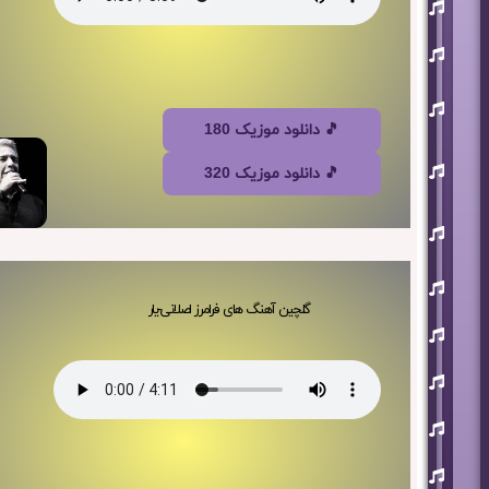
افشین
آذری
بهنام
بانی
حجت
اشرف
زاده
🎵 دانلود موزیک 180
روزبه
نعمت
🎵 دانلود موزیک 320
اللهی
علی
زند
وکیلی
علیرضا
طلیسچی
گلچین آهنگ های فرامرز اصلانی-یار
فرزاد
فرزین
مازیار
فلاحی
مسعود
صادقلو
هورش
بند