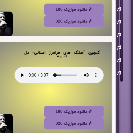
یوسف
🎵 دانلود موزیک 180
زمانی
مسعود
🎵 دانلود موزیک 320
صابری
ماکان
بند
علی
لهراسبی
گلچین آهنگ های فرامرز اصلانی- دل
اسیره
عرفان
طهماسبی
سعید
شایسته
🎵 دانلود موزیک 180
🎵 دانلود موزیک 320