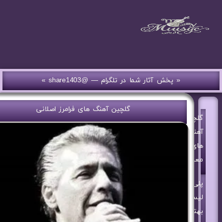
« پخش آثار شما در تلگرام — @share1403 »
گلچین آهنگ های فرامرز اصلانی
گلچین
آهنگ
های
معین
پلی
لیست
بهترین