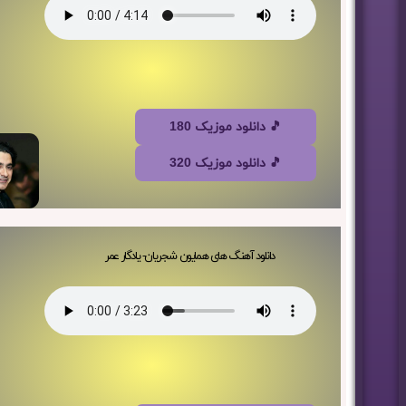
🎵 دانلود موزیک 180
🎵 دانلود موزیک 320
دانلود آهنگ های همایون شجریان- یادگار عمر