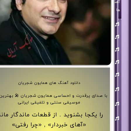
آهنگ
ها
روزبه
بمانی
بنیامین
بهادری
مرتضی
پاشایی
حمید
هیراد
حامد
همایون
دانلود آهنگ های همایون شجریان
محسن
ابراهیم
زاده
با صدای پرقدرت و احساسی همایون شجریان 🎤 بهترین 
آرون
موسیقی سنتی و تلفیقی ایرانی
افشار
را یکجا بشنوید . از قطعات ماندگار مانن
احسان
خواجه
امیری
«آهای خبردار» , «چرا رفتی»