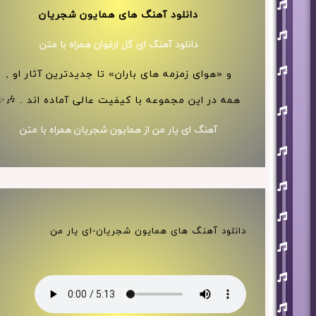
افشین
آذری
دانلود آهنگ های همایون شجریان
بهنام
بانی
دانلود آهنگ ای گل ارغوان همراه با متن
حجت
اشرف
و «هوای زمزمه های باران» تا جدیدترین آثار او ,
زاده
همه در این مجموعه با کیفیت عالی آماده اند . 🎶✨
روزبه
نعمت
اللهی
آهنگ ای یار من از همایون شجریان همراه با متن
علی
زند
وکیلی
علیرضا
طلیسچی
فرزاد
فرزین
دانلود آهنگ های همایون شجریان-ای یار من
مازیار
فلاحی
مسعود
صادقلو
هورش
بند