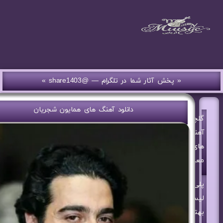
« پخش آثار شما در تلگرام — @share1403 »
دانلود آهنگ های همایون شجریان
گلچین
آهنگ
های
معین
پلی
لیست
بهترین