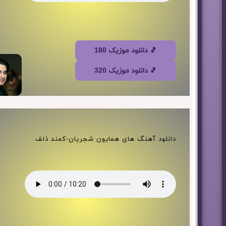
🎵 دانلود موزیک 180
🎵 دانلود موزیک 320
دانلود آهنگ های همایون شجریان-کمند ذلف