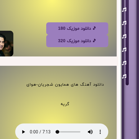
یوسف
زمانی
مسعود
صابری
🎵 دانلود موزیک 180
ماکان
بند
🎵 دانلود موزیک 320
علی
لهراسبی
عرفان
طهماسبی
سعید
شایسته
دانلود آهنگ های همایون شجریان-هوای
گریه