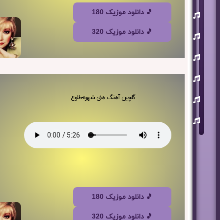
🎵 دانلود موزیک 180
یوسف
زمانی
🎵 دانلود موزیک 320
مسعود
صابری
ماکان
بند
علی
لهراسبی
عرفان
گلچین آهنگ های شهره-طلوع
طهماسبی
سعید
شایسته
🎵 دانلود موزیک 180
🎵 دانلود موزیک 320