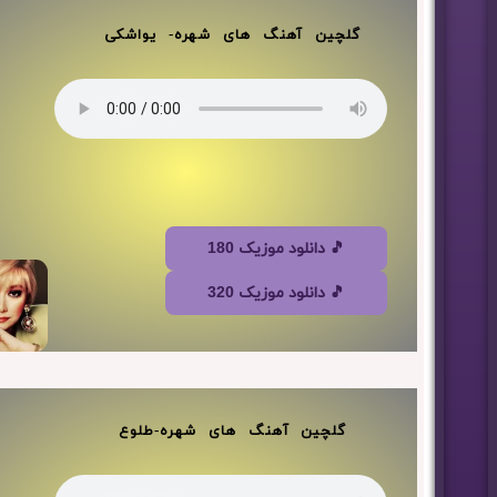
گلچین آهنگ های شهره- یواشکی
🎵 دانلود موزیک 180
🎵 دانلود موزیک 320
گلچین آهنگ های شهره-طلوع