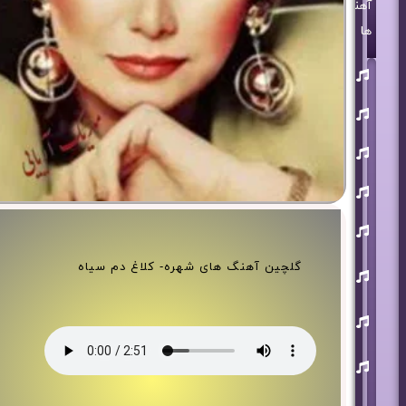
آهنگ
ها
روزبه
بمانی
بنیامین
بهادری
مرتضی
پاشایی
حمید
هیراد
حامد
همایون
محسن
گلچین آهنگ های شهره- کلاغ دم سیاه
ابراهیم
زاده
آرون
افشار
احسان
خواجه
امیری