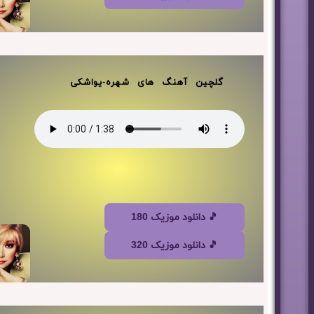
گلچین آهنگ های شهره-یواشکی
🎵 دانلود موزیک 180
🎵 دانلود موزیک 320