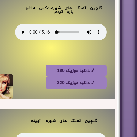
گلچین آهنگ های شهره-عکس هاشو
پاره کردم
🎵 دانلود موزیک 180
🎵 دانلود موزیک 320
گلچین آهنگ های شهره- آیینه