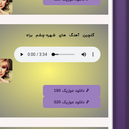
گلچین آهنگ های شهره-چشم براه
🎵 دانلود موزیک 180
🎵 دانلود موزیک 320