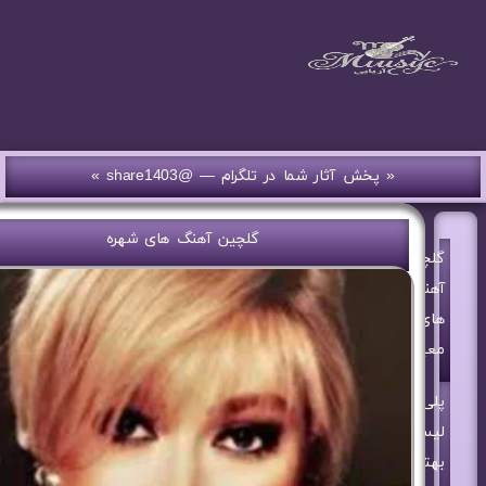
« پخش آثار شما در تلگرام — @share1403 »
گلچین آهنگ های شهره
گلچین
آهنگ
های
معین
پلی
لیست
بهترین