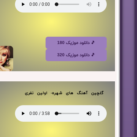
🎵 دانلود موزیک 180
🎵 دانلود موزیک 320
گلچین آهنگ های شهره- اولین نفری