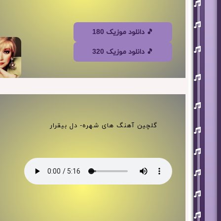
افشین
آذری
بهنام
بانی
🎵 دانلود موزیک 180
حجت
اشرف
🎵 دانلود موزیک 320
زاده
روزبه
نعمت
اللهی
علی
زند
وکیلی
گلچین آهنگ های شهره- دل بیقرار
علیرضا
طلیسچی
فرزاد
فرزین
مازیار
فلاحی
مسعود
صادقلو
هورش
بند