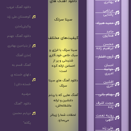
دانلود آهنگ های
بهادری
دانلود آهنگ غروب
مرتضی
پاشایی
کوهستان علی زند
سینا سرلک
حمید هیراد
وکیلی|متن
حامد
همایون
دانلود آهنگ جهنم
کیفیت‌های مختلف
محسن
از بنیامین بهادری
ابراهیم زاده
سینا سرلک با انرژی و
سبک خاص خود،آثاری
|متن آهنگ
آرون افشار
شنیدنی و پر از
آهنگ قسم به
احسان
احساس ارائه کرده
خواجه
است؛
امیری
دلهای خسته ی
دانلود آهنگ های سینا
افشین
خسته دلان |
سرلک
آذری
مرضیه
بهنام بانی
آهنگ هایی که با ریتم
دلنشین و ترانه
حجت اشرف
دانلود “آهنگ
عاشقانه‌اش،
زاده
دریابم محسن
لحظات شما را زیباتر
روزبه نعمت
اللهی
می‌سازد.
یگانه”
علی زند