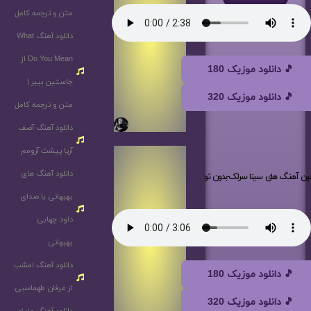
متن و ترجمه کامل
دانلود آهنگ What
Do You Mean از
🎵 دانلود موزیک 180
جاستین بیبر |
🎵 دانلود موزیک 320
متن و ترجمه کامل
دانلود آهنگ آصف
آریا پیشت آرومم
دانلود آهنگ های
ین آهنگ های سینا سرلک-بدون تو
بهبهانی با صدای
داود چهابی
بهبهانی
دانلود آهنگ امشب
🎵 دانلود موزیک 180
از عرفان طهماسبی
🎵 دانلود موزیک 320