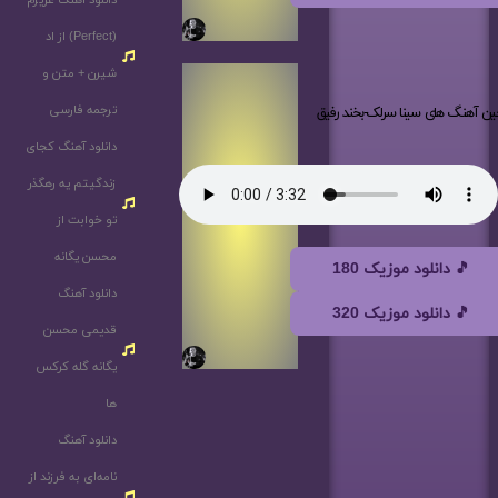
دانلود آهنگ عزیزم
(Perfect) از اد
شیرن + متن و
ترجمه فارسی
ین آهنگ های سینا سرلک-بخند رفیق
دانلود آهنگ کجای
زندگیتم یه رهگذر
تو خوابت از
محسن یگانه
🎵 دانلود موزیک 180
دانلود آهنگ
🎵 دانلود موزیک 320
قدیمی محسن
یگانه گله کرکس
ها
دانلود آهنگ
نامه‌ای به فرزند از