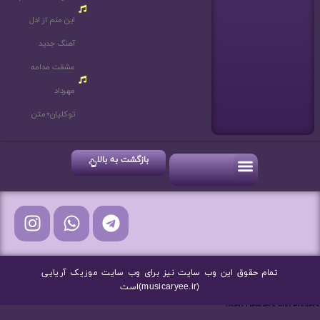
این منم از ادل
آهنگ جدید
عشقت مدامه
مهرداد
توکلیان+متن
بازگشت به بالا
آهنگ های شاد
آهنگ های جدید
آهنگ های سنتی
تمام حقوق این وب سایت نیز برای وب سایت موزیک آریایی
(musicaryee.ir)است
nsert Headers and Footers