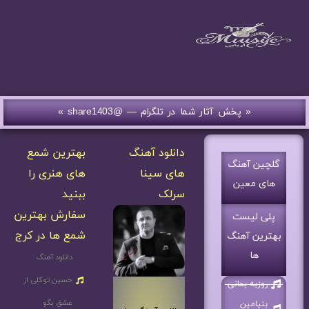
« پخش آثار شما در تلگرام — @share1403 »
دانلود آهنگ
بهترین شمع
گلچین آهنگ
های سینا
های هنری را
های معین
سرلک
ببنید
سفارش بهترین
پلی لیست
شمع ها در کرج
بهترین آهنگ
ها
دانلود آهنگ
حسین توکلی از
روزبه بمانی
عشق بگو
بنیامین