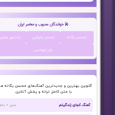
🎤 خوانندگان محبوب و معاصر ایران
محسن یگانه
محسن چاوشی
شادمهر عقیلی
علی لهراسبی
🎤 دانلود آهنگ‌های محسن یگانه
گلچین بهترین و جدیدترین آهنگ‌های محسن یگانه همر
با متن کامل ترانه و پخش آنلاین.
آهنگ کجای زندگیتم
متن + دانل