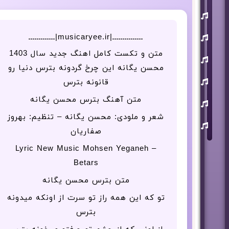
یوسف
زمانی
مسعود
ـــــــــــــــ|musicaryee.ir|ـــــــــــــ
صابری
متن و تکست کامل اهنگ جدید سال 1403
ماکان
بند
محسن یگانه این چرخ گردونه بترس دنیا رو
علی
قانونه بترس
لهراسبی
متن آهنگ بترس محسن یگانه
عرفان
طهماسبی
شعر و ملودی: محسن یگانه – تنظیم: بهروز
سعید
شایسته
صفاریان
Lyric New Music Mohsen Yeganeh –
Betars
متن بترس محسن یگانه
تو که این همه راز تو سرت از اونکه میدونه
بترس