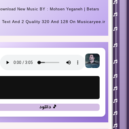
افشین
آذری
ownload New Music BY : Mohsen Yeganeh | Betars
بهنام
بانی
h Text And 2 Quality 320 And 128 On Musicaryee.ir
حجت
اشرف
زاده
روزبه
نعمت
اللهی
علی
زند
وکیلی
علیرضا
طلیسچی
فرزاد
فرزین
مازیار
فلاحی
🎵 دانلود
مسعود
صادقلو
هورش
بند