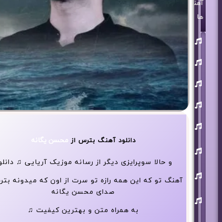
آهنگ
ها
روزبه
بمانی
بنیامین
بهادری
مرتضی
پاشایی
حمید
هیراد
حامد
همایون
محسن یگانه
دانلود آهنگ بترس از
محسن
ابراهیم
زاده
و حالا سوپرایزی دیگر از رسانه موزیک آریایی ♫ دانلو
آرون
افشار
آهنگ تو که این همه رازه تو سرت از اون که میدونه بتر
صدای محسن یگانه
احسان
خواجه
امیری
به همراه متن و بهترین کیفیت ♫