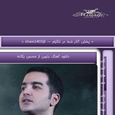
« پخش آثار شما در تلگرام — @share1403 »
دانلود آهنگ بترس از محسن یگانه
گلچین
آهنگ
های
معین
پلی
لیست
بهترین