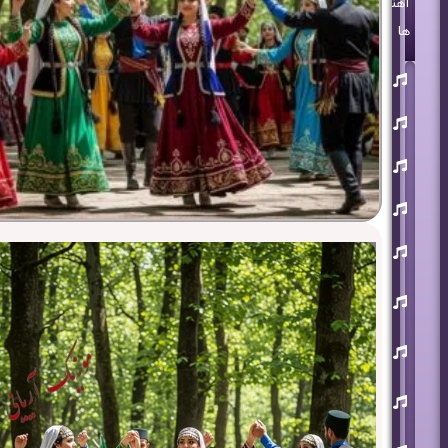
آهنگ
ها
روزبه
بمانی
بنیامین
بهادری
مرتضی
پاشایی
حمید
هیراد
حامد
همایون
محسن
ابراهیم
زاده
آرون
افشار
احسان
خواجه
امیری
افشین