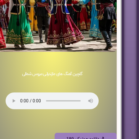
گلچین آهنگ های مازندرانی-عروس شمالی