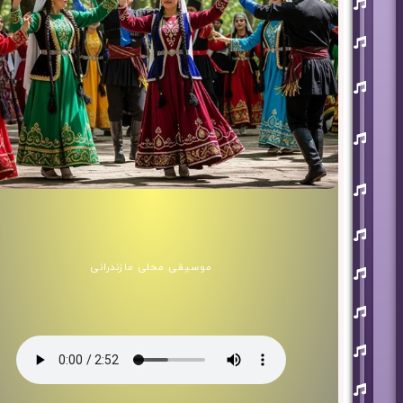
آذری
بهنام
بانی
حجت
اشرف
زاده
روزبه
نعمت
اللهی
علی
زند
وکیلی
علیرضا
طلیسچی
فرزاد
موسیقی محلی مازندرانی
فرزین
مازیار
فلاحی
مسعود
صادقلو
هورش
بند