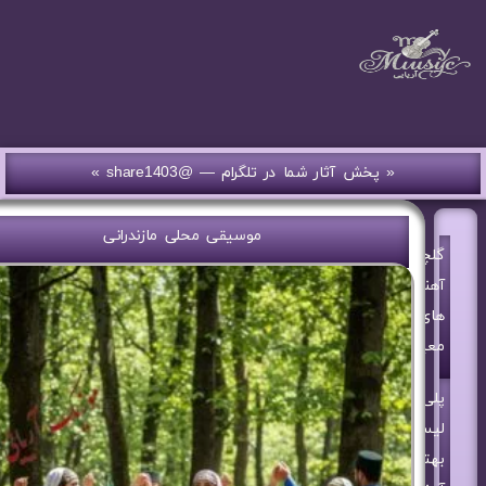
« پخش آثار شما در تلگرام — @share1403 »
موسیقی محلی مازندرانی
گلچین
آهنگ
های
معین
پلی
لیست
بهترین