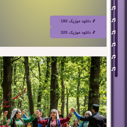
یوسف
زمانی
مسعود
🎵 دانلود موزیک 180
صابری
ماکان
🎵 دانلود موزیک 320
بند
علی
لهراسبی
عرفان
طهماسبی
سعید
شایسته