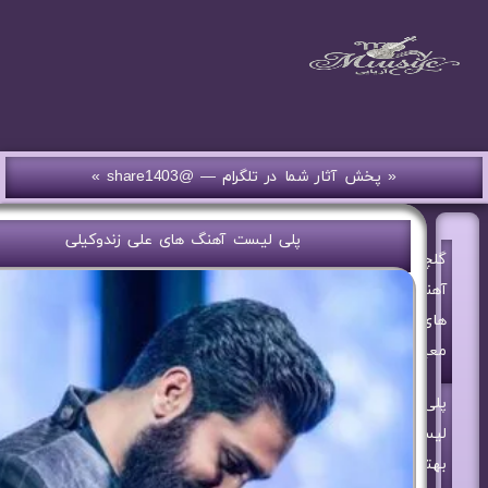
« پخش آثار شما در تلگرام — @share1403 »
پلی لیست آهنگ های علی زندوکیلی
گلچین
آهنگ
های
معین
پلی
لیست
بهترین