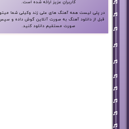
افشین
کاربران عزیز ارائه شده است.
آذری
بهنام
در پلی لیست همه آهنگ های علی زند وکیلی شما میتوا
بانی
قبل از دانلود آهنگ به صورت آنلاین گوش داده و سپس
حجت
صورت مستقیم دانلود کنید.
اشرف
زاده
روزبه
نعمت
اللهی
علی
زند
وکیلی
علیرضا
طلیسچی
فرزاد
فرزین
مازیار
فلاحی
مسعود
صادقلو
هورش
بند