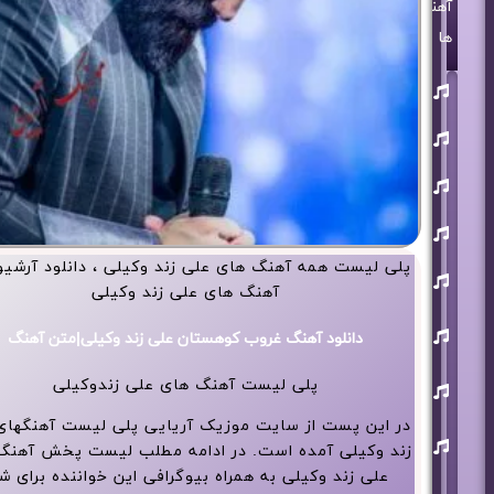
آهنگ
ها
روزبه
بمانی
بنیامین
بهادری
مرتضی
پاشایی
حمید
هیراد
پلی لیست همه آهنگ های علی زند وکیلی ، دانلود آرشیو
حامد
همایون
آهنگ های علی زند وکیلی
محسن
ابراهیم
دانلود آهنگ غروب کوهستان علی زند وکیلی|متن آهنگ
زاده
آرون
پلی لیست آهنگ های علی زندوکیلی
افشار
در این پست از سایت موزیک آریایی پلی لیست آهنگهای
احسان
خواجه
زند وکیلی آمده است. در ادامه مطلب لیست پخش آهنگ
امیری
علی زند وکیلی به همراه بیوگرافی این خواننده برای ش