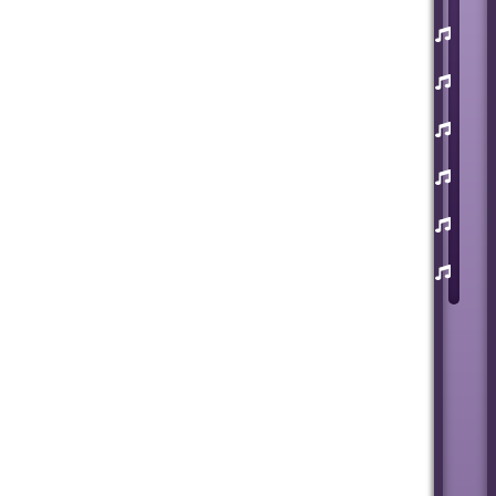
یوسف
زمانی
مسعود
صابری
ماکان
بند
علی
لهراسبی
عرفان
طهماسبی
سعید
شایسته