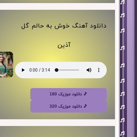
افشین
آذری
بهنام
بانی
دانلود آهنگ خوش به حالم گل
حجت
اشرف
زاده
آذین
روزبه
نعمت
اللهی
علی
زند
وکیلی
علیرضا
طلیسچی
فرزاد
🎵 دانلود موزیک 180
فرزین
مازیار
🎵 دانلود موزیک 320
فلاحی
مسعود
صادقلو
هورش
بند