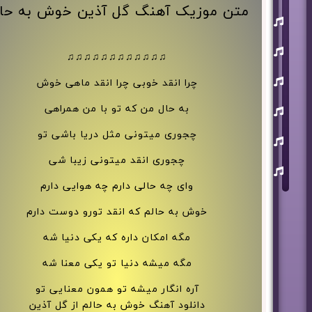
متن موزیک آهنگ گل آذین خوش به حال
یوسف
زمانی
مسعود
صابری
♫♫♫♫♫♫♫♫♫♫♫♫
ماکان
چرا انقد خوبی چرا انقد ماهی خوش
بند
علی
به حال من که تو با من همراهی
لهراسبی
چجوری میتونی مثل دریا باشی تو
عرفان
طهماسبی
چجوری انقد میتونی زیبا شی
سعید
شایسته
وای چه حالی دارم چه هوایی دارم
خوش به حالم که انقد تورو دوست دارم
مگه امکان داره که یکی دنیا شه
مگه میشه دنیا تو یکی معنا شه
آره انگار میشه تو همون معنایی تو
دانلود آهنگ خوش به حالم از گل آذین