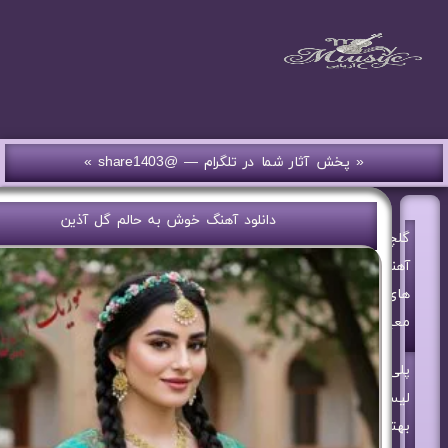
« پخش آثار شما در تلگرام — @share1403 »
دانلود آهنگ خوش به حالم گل آذین
گلچین
آهنگ
های
معین
پلی
لیست
بهترین