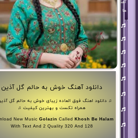
آهنگ
ها
روزبه
بمانی
بنیامین
بهادری
مرتضی
پاشایی
حمید
هیراد
حامد
همایون
دانلود آهنگ خوش به حالم گل آذین
محسن
ابراهیم
زاده
♫ دانلود اهنگ فوق العاده زیبای خوش به حالم گل آذین
آرون
همراه تکست و بهترین کیفیت ♫
افشار
nload New Music
Golazin
Called
Khosh Be Halam
احسان
خواجه
With Text And 2 Quality 320 And 128
امیری