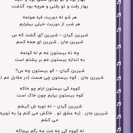
افشین
آذری
بهار رفت و تو رفتی و هرچه بود گذشت
بهنام
بانی
هر شو له دوریت فره هولمه
هر شب از دوریت خیلی بیقرارم
حجت
اشرف
زاده
شیرین گیان – شیرین آی گشت که س
شیرین جان , شیرین ای همه کسم
روزبه
نعمت
اللهی
چه نه بیستون غه م له کولمه
علی
به اندازه بیستون غم بر پشتم است
زند
وکیلی
شیرین گیان – کو بیستون چه س?
علیرضا
شیرین جان , کوه بیستون چی هست (در مقابل غم تو
طلیسچی
کووه کی بیستون ارام چو خاکه
فرزاد
فرزین
کوه بیستون برایم چون خاک است
مازیار
فلاحی
شیرین گیان – له توره ش کیشم
شیرین جان , (به عشق تو , خاکش می کنم و) به توبره
مسعود
صادقلو
می کشم
هورش
له کووه کی غه مت جه رگم پرچاکه
بند