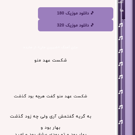
آهنگ
ها
🎵 دانلود موزیک 180
روزبه
🎵 دانلود موزیک 320
بمانی
بنیامین
بهادری
متن آهنگ «شیرین جان» از هایده
مرتضی
پاشایی
شکست عهد منو
حمید
هیراد
حامد
همایون
محسن
ابراهیم
زاده
شکست عهد منو گفت هرچه بود گذشت
آرون
افشار
به گریه گفتمش آری ولی چه زود گذشت
احسان
خواجه
امیری
بهار بود و
بهار بود و تو بودی عشق بود و امید