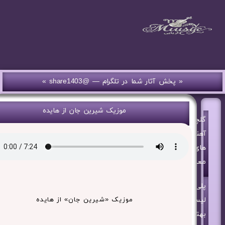
« پخش آثار شما در تلگرام — @share1403 »
موزیک شیرین جان از هایده
گلچین
آهنگ
های
معین
پلی
لیست
موزیک «شیرین جان» از هایده
بهترین