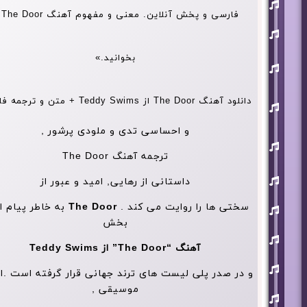
افشین
آذری
فارسی 
بهنام
بانی
بخوانید.»
حجت
اشرف
زاده
روزبه
دانلود آهنگ The Door از Teddy Swims + متن و ترجمه فارسی
نعمت
اللهی
و احساسی تدی و ملودی پرشور ,
علی
زند
ترجمه آهنگ The Door
وکیلی
علیرضا
داستانی از رهایی, امید و عبور از
طلیسچی
فرزاد
سختی ها را روایت می کند .
The Door
به خاطر پیام ال
فرزین
بخش
مازیار
فلاحی
آهنگ “The Door” از Teddy Swims
مسعود
و در صدر پلی لیست های ترند جهانی قرار گرفته است .اگ
صادقلو
موسیقی ,
هورش
بند