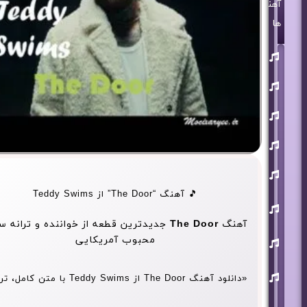
آهنگ
ها
روزبه
بمانی
بنیامین
بهادری
مرتضی
پاشایی
حمید
هیراد
حامد
همایون
🎵 آهنگ “The Door” از Teddy Swims
محسن
ابراهیم
زاده
آهنگ
The Door
جدیدترین قطعه از خواننده و ترانه س
آرون
محبوب آمریکایی
افشار
احسان
خواجه
«دانلود آهنگ The Door از Teddy Swims با متن ک
امیری