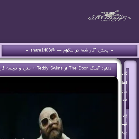
« پخش آثار شما در تلگرام — @share1403 »
دانلود آهنگ The Door از Teddy Swims + متن و ترجمه فارسی
گلچین
آهنگ
های
معین
پلی
لیست
بهترین