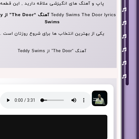
پاپ و آهنگ های انگیزشی علاقه دارید , این قطعه
یوسف
زمانی
Teddy Swims The Door lyrics
آهنگ 
مسعود
Swims
صابری
یکی از بهترین انتخاب ها برای شروع روزتان است .
ماکان
بند
علی
آهنگ “The Door” از Teddy Swims
لهراسبی
عرفان
طهماسبی
سعید
شایسته