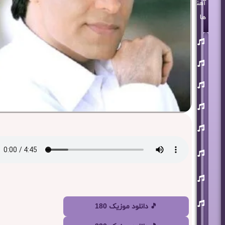
آهنگ
ها
روزبه
بمانی
بنیامین
بهادری
مرتضی
پاشایی
حمید
هیراد
حامد
همایون
محسن
ابراهیم
زاده
آرون
افشار
احسان
خواجه
🎵 دانلود موزیک 180
امیری