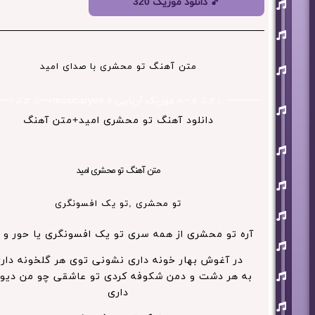
افشین
🎵 دانلود موزیک 320
آذری
بهنام
بانی
حجت
متن آهنگ تو محشری با صدای امید
اشرف
زاده
─────♩♬♫♬─« موزیک آریایی musicaryee.ir»─♫♬♫♭─────
روزبه
نعمت
دانلود آهنگ تو محشری امید+متن آهنگ
اللهی
علی
زند
وکیلی
متن آهنگ تو محشری امید
علیرضا
طلیسچی
تو محشری ,تو یک افسونگری
فرزاد
فرزین
آره تو محشری از همه سری تو یک افسونگری یا حور و 
مازیار
فلاحی
در آغوش بهار خونه داری نشونی توی هر گلخونه دار
مسعود
به هر دشت و دمن شکوفه کردی تو عاشقی چو من دیوو
صادقلو
داری
هورش
بند