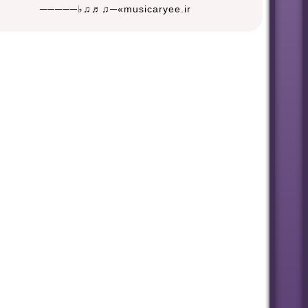
musicaryee.ir»─♫♬♫♭─────