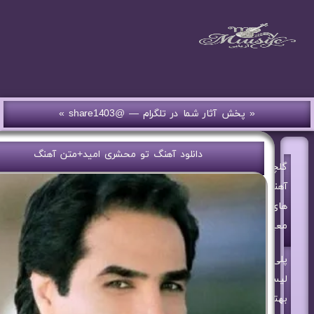
« پخش آثار شما در تلگرام — @share1403 »
دانلود آهنگ تو محشری امید+متن آهنگ
گلچین
آهنگ
های
معین
پلی
لیست
بهترین