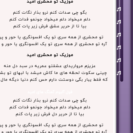
موزیک تو محشری امید
یوسف
زمانی
بگو چی صدات کنم نرو بذار نگات کنم
دلم میخواد دلم میخواد جونمو فدات کنم
مسعود
صابری
بیا تا از حریر عشق فرش زیر پات کنم
ماکان
بند
تو محشری از همه سری تو یک افسونگری یا حور و پر
آره تو محشری از همه سری تو یک افسونگری یا حور و 
علی
لهراسبی
موزیک تو محشری امید
عرفان
طهماسبی
عزیزم مرواریدای عشقتو عمریه در سبد دل منه
سعید
چینی سکوت لحظه های ما کاش میشد با لبهای تو بش
شایسته
که فقط یبار بگی دوستت دارم حس کنم دنیا دیگه مال 
فول آلبوم آهنگ های امید
بگو چی صدات کنم نرو بذار نگات کنم
دلم میخواد دلم میخواد جونمو فدات کنم
بیا تا از حریر دل فرش زیر پات کنم
تو محشری از همه سری تو یک افسونگری یا حور و پر
آره تو محشری از همه سری تو یک افسونگری یا حور و 