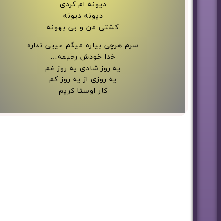
دیونه ام کردی
دیونه دیونه
کشتی من و بی بهونه
سرم هرچی بیاره میگم عیبی نداره
خدا خودش رحیمه…
یه روز شادی یه روز غم
یه روزی از یه روز کم
کار اوستا کریم