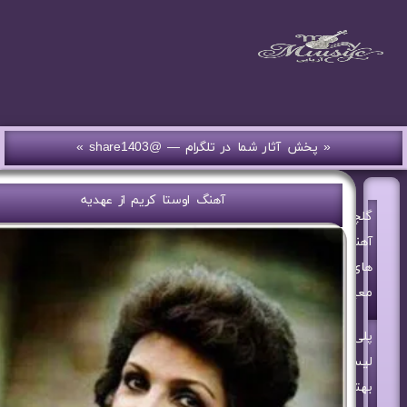
« پخش آثار شما در تلگرام — @share1403 »
آهنگ اوستا کریم از عهدیه
گلچین
آهنگ
های
معین
پلی
لیست
بهترین