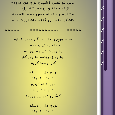
♫بی تو نفس کشیدن برای من حرومه
یوسف
از تو جدا نبودن همیشه ارزومه
زمانی
عشق من و تو افسوس قصه ناتمومه
مسعود
کاشکی منم می گفتم عاشقی کدومه
صابری
ماکان
♫♫♫♫♫♫♫♫♫♫♫♫♫♫♫♫♫♫♫♫♫♫♫♫♫
بند
سرم هرچی بیاره میگم عیبی نداره
علی
لهراسبی
خدا خودش رحیمه…
عرفان
یه روز شادی یه روز غم
طهماسبی
یه روزی زیاده یه روز کم
سعید
کار اوستا کریم
شایسته
بردی دل از دستم
رندونه رندونه
دیونه ام کردی
دیونه دیونه
کشتی منو بی بهونه
بردی دل از دستم
رندونه رندونه