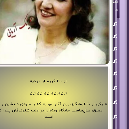
آهنگ
ها
روزبه
بمانی
بنیامین
بهادری
مرتضی
پاشایی
حمید
هیراد
حامد
همایون
اوستا کریم از عهدیه
محسن
ابراهیم
زاده
♫♫♫♫♫♫♫♫♫♫♫
آرون
♫ یکی از خاطره‌انگیزترین آثار
عهدیه
که با ملودی دلنشین و
افشار
عمیق، سال‌هاست جایگاه ویژه‌ای در قلب شنوندگان پیدا ک
احسان
خواجه
است.
امیری