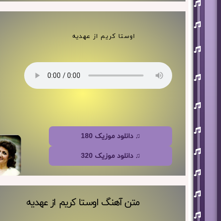
افشین
آذری
بهنام
بانی
اوستا کریم از عهدیه
حجت
اشرف
زاده
روزبه
نعمت
اللهی
علی
زند
وکیلی
علیرضا
طلیسچی
♫ دانلود موزیک 180
فرزاد
فرزین
♫ دانلود موزیک 320
مازیار
فلاحی
مسعود
صادقلو
متن آهنگ اوستا کریم از عهدیه
هورش
بند