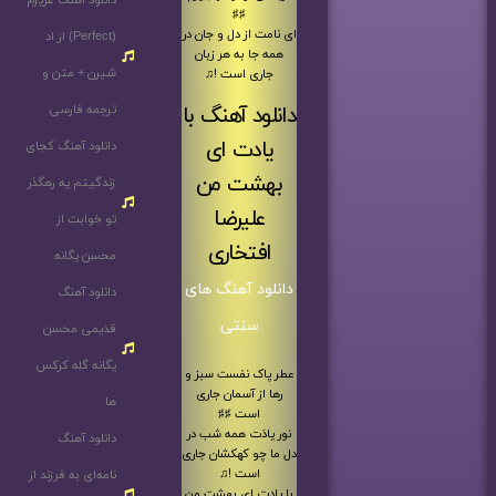
دانلود آهنگ عزیزم
♯♯
ای نامت از دل و جان در
(Perfect) از اد
همه جا به هر زبان
شیرن + متن و
جاری است !♫
دانلود آهنگ با
ترجمه فارسی
یادت ای
دانلود آهنگ کجای
بهشت من
زندگیتم یه رهگذر
علیرضا
تو خوابت از
افتخاری
محسن یگانه
دانلود آهنگ های
دانلود آهنگ
سنتی
قدیمی محسن
یگانه گله کرکس
عطر پاک نفست سبز و
رها از آسمان جاری
ها
است ♯♯
نور یادَت همه شب در
دانلود آهنگ
دل ما چو کهکشان جاری
است !♫
نامه‌ای به فرزند از
با یادت ای بهشت من