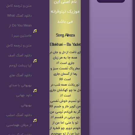
نام اصلی این
متن و ترجمه کامل
موزیک نیلوفرانه
دانلود آهنگ What
می باشد
Do You Mean از
Song Alireza
جاستین بیبر |
Eftekhari – Ba Yadet
متن و ترجمه کامل
اِی نامَت از دل و جان در
دانلود آهنگ آصف
همه جا به هر زبان
جاری است !♫
آریا پیشت آرومم
عطر پاک نَفست سبز و
رها از آسمان جاری
دانلود آهنگ های
است ♯♯
نور یادَت همه شب در
بهبهانی با صدای
دل ما چو کهکشان جاری
داود چهابی
است !♫
تو نَسیم خوش نَفسی
بهبهانی
من کویر خار و خسم ♯♯
گر به فَریادم نَرسی من
دانلود آهنگ امشب
چو مرغی در قَفسم !♫
تو با منی اما من از
از عرفان طهماسبی
خودم دورم چو قطره از
دریا من از تو مهجورم