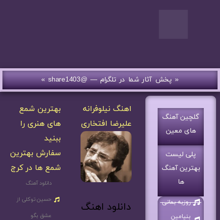
« پخش آثار شما در تلگرام — @share1403 »
اهنگ نیلوفرانه
بهترین شمع
گلچین آهنگ
علیرضا افتخاری
های هنری را
های معین
ببنید
سفارش بهترین
پلی لیست
شمع ها در کرج
بهترین آهنگ
ها
دانلود آهنگ
حسین توکلی از
روزبه بمانی
دانلود اهنگ
عشق بگو
بنیامین