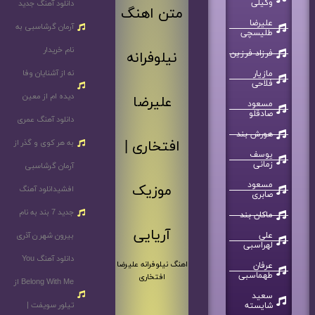
وکیلی
دانلود آهنگ جدید
متن اهنگ
علیرضا
آرمان گرشاسبی به
طلیسچی
نام خریدار
فرزاد فرزین
نیلوفرانه
نه از آشنایان وفا
مازیار
فلاحی
دیده ام از معین
علیرضا
مسعود
صادقلو
دانلود آهنگ عمری
هورش بند
افتخاری |
به هر کوی و گذر از
یوسف
زمانی
آرمان گرشاسبی
مسعود
موزیک
افشیدانلود آهنگ
صابری
جدید 7 بند به نام
ماکان بند
آریایی
علی
بیرون شهر ن آذری
لهراسبی
دانلود آهنگ You
اهنگ نیلوفرانه علیرضا
عرفان
طهماسبی
افتخاری
Belong With Me از
سعید
تیلور سویفت |
شایسته