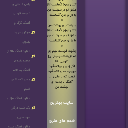
یاس + متن و
آتش دوزخ کُجاست ♯♯
عشق تو در سرشت من
ترجمه فارسی
با دل و جان آشناست !
♫
آهنگ گرگ و
با یادت اِی بهشت من
آتش دوزخ کُجاست ♯♯
میش مجید
عشق تو در سرشت من
با دل و جان آشناست !
رضوی
♫
چگونه فریادت نزنم چرا
دانلود آهنگ طلا از
دم از یادت نزنم در اوج
مجید رضوی
تنهایی ♯♯
اگر زمین ویرانه شَود
آهنگ به دادم
جهان همه بیگانه شَود
تویی که با مایی !♫
برس که داغون
آهنگ با یادت ای
بهشت من
قلبم
دانلود آهنگ هزار و
سایت بهترین
یک شب عرفان
طهماسبی
شمع های هنری
دانلود آهنگ سلام