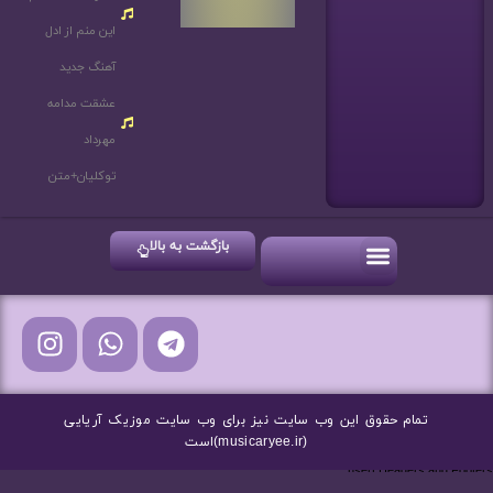
این منم از ادل
آهنگ جدید
عشقت مدامه
مهرداد
توکلیان+متن
بازگشت به بالا
آهنگ های شاد
آهنگ های جدید
آهنگ های سنتی
تمام حقوق این وب سایت نیز برای وب سایت موزیک آریایی
(musicaryee.ir)است
nsert Headers and Footers