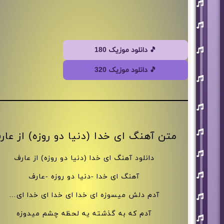
افشین
آذری
بهنام
بانی
حجت
🎵 دانلود موزیک 180
اشرف
زاده
🎵 دانلود موزیک 320
روزبه
نعمت
اللهی
علی
زند
وکیلی
علیرضا
متن آهنگ ای خدا (دنیا دو روزه) از عار
طلیسچی
فرزاد
فرزین
دانلود آهنگ ای خدا (دنیا دو روزه) از عارف
مازیار
آهنگ ای خدا -دنیا دو روزه -عارف
فلاحی
مسعود
آدم دلش میسوزه ای خدا ای خدا ای خدا ای…
صادقلو
آدم که به گذشته یه لحظه چشم میدوزه
هورش
بند