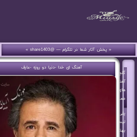
« پخش آثار شما در تلگرام — @share1403 »
آهنگ ای خدا -دنیا دو روزه -عارف
گلچین
آهنگ
های
معین
پلی
لیست
بهترین