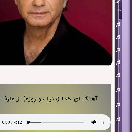
آهنگ
ها
روزبه
بمانی
بنیامین
بهادری
مرتضی
پاشایی
حمید
هیراد
حامد
همایون
محسن
ابراهیم
زاده
آهنگ ای خدا (دنیا دو روزه) از عارف
آرون
افشار
احسان
خواجه
امیری