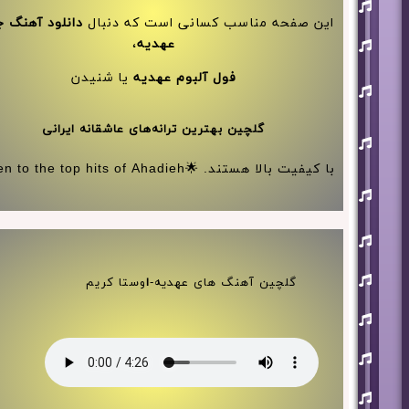
افشین
آذری
این صفحه مناسب کسانی است که دنبال
دانلود آهنگ ج
بهنام
عهدیه
،
بانی
فول آلبوم عهدیه
یا شنیدن
حجت
اشرف
زاده
گلچین بهترین ترانه‌های عاشقانه ایرانی
روزبه
نعمت
اللهی
با کیفیت بالا هستند. 🌟Listen to the top hits of Ahadieh
علی
زند
وکیلی
علیرضا
طلیسچی
فرزاد
گلچین آهنگ های عهدیه-
ا
وستا کریم
فرزین
مازیار
فلاحی
مسعود
صادقلو
هورش
بند