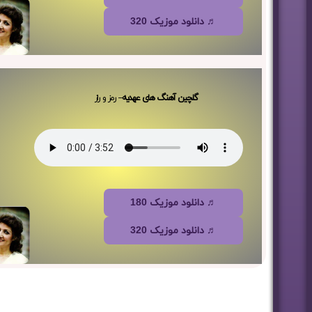
♬ دانلود موزیک 320
گلچین آهنگ های عهدیه
– رمز و راز
♬ دانلود موزیک 180
♬ دانلود موزیک 320