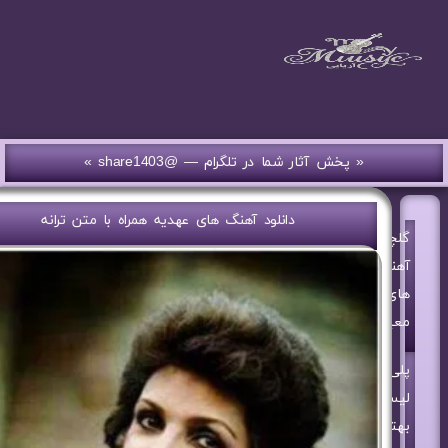
« پخش آثار شما در تلگرام — @share1403 »
دانلود آهنگ های عهدیه همراه با متن ترانه
گلچین
آهنگ
های
معین
پلی
لیست
بهترین