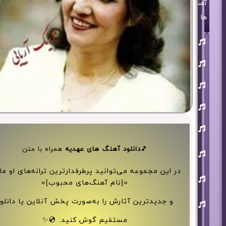
آهنگ
ها
روزبه
بمانی
بنیامین
بهادری
مرتضی
پاشایی
حمید
هیراد
حامد
همایون
محسن
🎵
دانلود آهنگ های عهدیه
همراه با متن
ابراهیم
زاده
در این مجموعه می‌توانید پرطرفدارترین ترانه‌های او ما
آرون
«[نام آهنگ‌های محبوب]»
افشار
احسان
و جدیدترین آثارش را به‌صورت پخش آنلاین یا دانلو
خواجه
امیری
مستقیم گوش کنید. 💿✨