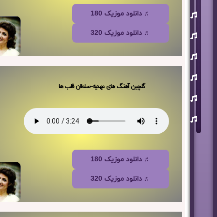
یوسف
♬ دانلود موزیک 180
زمانی
♬ دانلود موزیک 320
مسعود
صابری
ماکان
بند
علی
لهراسبی
گلچین آهنگ های عهدیه
–
سلطان قلب ها
عرفان
طهماسبی
سعید
شایسته
♬ دانلود موزیک 180
♬ دانلود موزیک 320