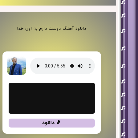
افشین
آذری
بهنام
بانی
حجت
دانلود آهنگ دوست دارم به اون خدا
اشرف
زاده
روزبه
نعمت
اللهی
علی
زند
وکیلی
علیرضا
طلیسچی
فرزاد
فرزین
مازیار
فلاحی
مسعود
🎵 دانلود
صادقلو
هورش
بند