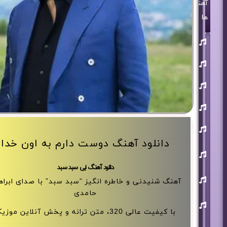
آهنگ
ها
روزبه
بمانی
بنیامین
بهادری
مرتضی
پاشایی
حمید
هیراد
حامد
همایون
دانلود آهنگ دوست دارم به اون خدا
محسن
ابراهیم
زاده
دانلود آهنگ ابی سبد سبد
آرون
آهنگ شنیدنی و خاطره انگیز “سبد سبد” با صدای ابراه
افشار
حامدی
احسان
خواجه
با کیفیت عالی 320، متن ترانه و پخش آنلاین موزیک
امیری