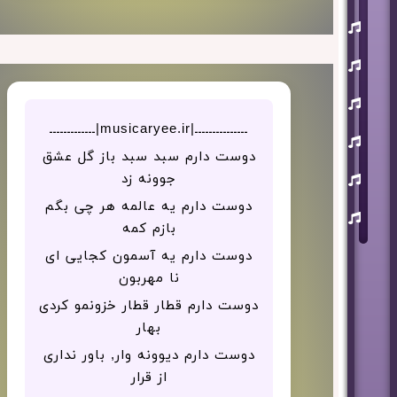
یوسف
زمانی
مسعود
صابری
ماکان
بند
ـــــــــــــــ|musicaryee.ir|ـــــــــــــ
علی
لهراسبی
دوست دارم سبد سبد باز گل عشق
عرفان
جوونه زد
طهماسبی
دوست دارم یه عالمه هر چی بگم
سعید
شایسته
بازم کمه
دوست دارم یه آسمون کجایی ای
نا مهربون
دوست دارم قطار قطار خزونمو کردی
بهار
دوست دارم دیوونه وار, باور نداری
از قرار