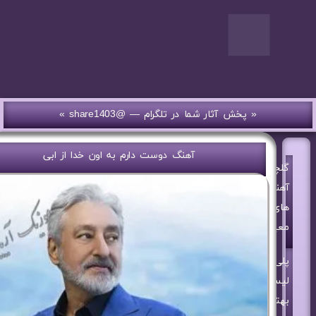
« پخش آثار شما در تلگرام — @share1403 »
آهنگ دوست دارم به اون خدا از ابی
گلچین
آهنگ
های
معین
پلی
لیست
بهترین