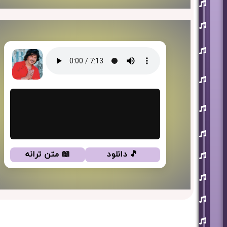
افشین
آذری
بهنام
بانی
حجت
اشرف
زاده
روزبه
نعمت
اللهی
علی
زند
وکیلی
علیرضا
طلیسچی
فرزاد
🎵 دانلود
📖 متن ترانه
فرزین
مازیار
فلاحی
مسعود
صادقلو
هورش
بند