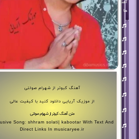
آهنگ
ها
روزبه
بمانی
بنیامین
بهادری
مرتضی
پاشایی
حمید
هیراد
حامد
همایون
آهنگ کبوتر از شهرام صولتی
محسن
ابراهیم
زاده
از موزیک آریایی دانلود کنید با کیفیت عالی
آرون
افشار
متن آهنگ کبوتر از شهرام صولتی
احسان
usive Song: shhram solati| kabootar With Text And
خواجه
Direct Links In musicaryee.ir
امیری