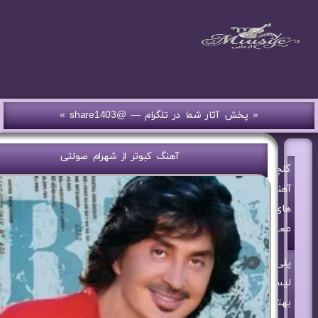
« پخش آثار شما در تلگرام — @share1403 »
آهنگ کبوتر از شهرام صولتی
گلچین
آهنگ
های
معین
پلی
لیست
بهترین