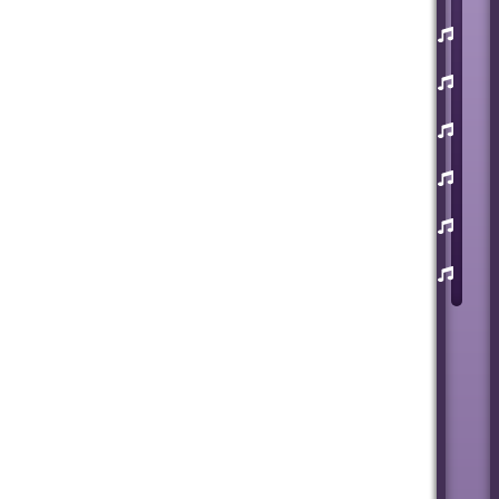
یوسف
زمانی
مسعود
صابری
ماکان
بند
علی
لهراسبی
عرفان
طهماسبی
سعید
شایسته