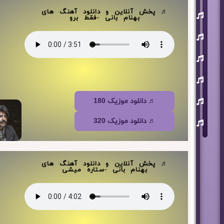
♬ پخش آنلاین و دانلود آهنگ های
یوسف
بهنام بانی -فقط برو
زمانی
مسعود
صابری
ماکان
بند
علی
لهراسبی
عرفان
♬ دانلود موزیک 180
طهماسبی
سعید
♬ دانلود موزیک 320
شایسته
♬ پخش آنلاین و دانلود آهنگ های
بهنام بانی -ستاره میشی