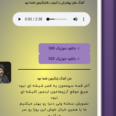
آهنگ های بهنام بانی با کیفیت بالا-زندگیمون قصه نبود
♬ دانلود موزیک 180
♬ دانلود موزیک 320
متن آهنگ زندگیمون قصه نبود
آخر قصه سهممون یه قصر شیشه ای نبود
هیچ موقع آرزوهامون اینجور کلیشه ای
نبود
تصورش سخته ولی دنیا رو بهتر میکنیم
ما با همین خیال خوش این روزا رو سر
میکنیم