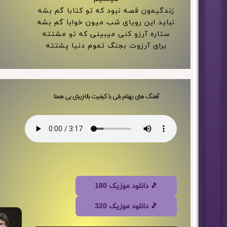
زندگیمون قصه نبود که تو کتابا گم بشه
نباید این رویای شب میون خوابا گم بشه
ستاره آرزو کنی میبینی که تو مشتته
برای آرزوت بجنگ تموم دنیا پشتته
آهنگ های بهنام بانی با کیفیت بالا-زیبای بی همتا
🎵 دانلود موزیک 180
🎵 دانلود موزیک 320