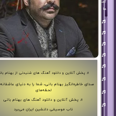
آهنگ
ها
روزبه
بمانی
بنیامین
بهادری
مرتضی
پاشایی
حمید
هیراد
حامد
همایون
♬ پخش آنلاین و دانلود آهنگ های شنیدنی از بهنام بان
محسن
ابراهیم
زاده
صدای خاطره‌انگیز بهنام بانی، شما را به دنیای عاشقانه‌
لحظه‌های
آرون
افشار
♬ پخش آنلاین و دانلود آهنگ های بهنام بانی
احسان
خواجه
امیری
ناب موسیقی دلنشین ایران می‌برد