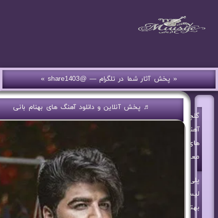
« پخش آثار شما در تلگرام — @share1403 »
♬ پخش آنلاین و دانلود آهنگ های بهنام بانی
گلچین
آهنگ
های
معین
پلی
لیست
بهترین