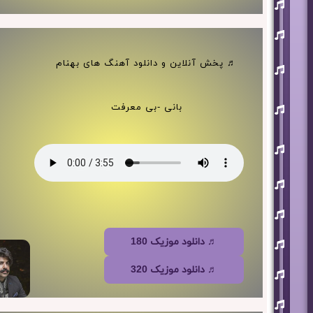
افشین
آذری
بهنام
بانی
حجت
♬ پخش آنلاین و دانلود آهنگ های بهنام
اشرف
زاده
روزبه
بانی -بی معرفت
نعمت
اللهی
علی
زند
وکیلی
علیرضا
طلیسچی
فرزاد
فرزین
مازیار
♬ دانلود موزیک 180
فلاحی
♬ دانلود موزیک 320
مسعود
صادقلو
هورش
بند