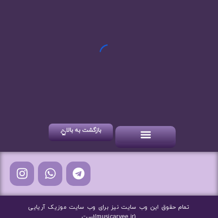
تیر 28, 1404
آهنگ جدید عشقت مدامه مهرداد توکلیان+متن
بازگشت به بالا
آهنگ های شاد
آهنگ های جدید
آهنگ های سنتی
تمام حقوق این وب سایت نیز برای وب سایت موزیک آریایی
(musicaryee.ir)است