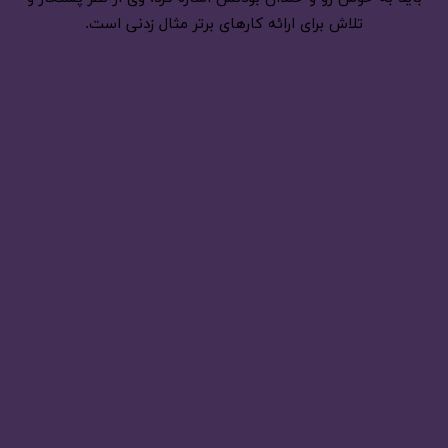
تلاش برای ارائه کارهای برتر مثال زدنی است.
دانلود آهنگ حسین توکلی از عشق بگو|متن آهنگ
555
آبان 20, 1404