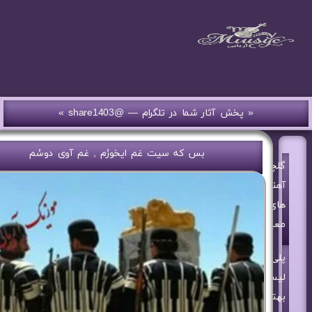
« پخش آثار شما در تلگرام — @share1403 »
بس که سیت غم ایخورُم , غم آوی دوسُم
گلچین
آهنگ
های
معین
پلی
لیست
بهترین