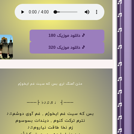
افشین
آذری
بهنام
بانی
حجت
اشرف
زاده
🎵 دانلود موزیک 180
روزبه
نعمت
🎵 دانلود موزیک 320
اللهی
علی
زند
وکیلی
علیرضا
طلیسچی
متن آهنگ لری بس که سیت غم ایخورُم
فرزاد
فرزین
───┤ ♩♬♫♪♭ ├───
مازیار
فلاحی
بس که سیت غم ایخورُم , غم آوی دوسُم♫♪
مسعود
صادقلو
نترم ترکت کنوم , دیندات بسوسوم
زم نخا طاقت نیاروم♫♪
هورش
بند