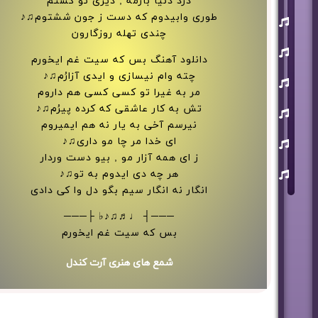
درد دنیا بارمه , دیری تو کشتُم
طوری وابیدوم که دست ز جون ششتوم♫♪
یوسف
زمانی
چندی تهله روزگارون
مسعود
صابری
دانلود آهنگ بس که سیت غم ایخورم
چته وام نیسازی و ایدی آزارُم♫♪
ماکان
بند
مر به غیرا تو کسی کسی هم داروم
تش به کار عاشقی که کرده پیرُم♫♪
علی
لهراسبی
نیرسم آخی به یار نه هم ایمیروم
عرفان
ای خدا مر چا مو داری♫♪
طهماسبی
ز ای همه آزار مو , بیو دست وردار
سعید
هر چه دی ایدوم به تو♫♪
شایسته
انگار نه انگار سیم بگو دل وا کی دادی
───┤ ♩♬♫♪♭ ├───
بس که سیت غم ایخورم
شمع های هنری آرت کندل