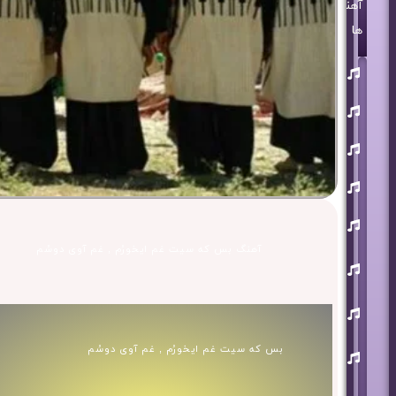
آهنگ
ها
روزبه
بمانی
بنیامین
بهادری
مرتضی
پاشایی
حمید
هیراد
حامد
همایون
آهنگ بس که سیت غم ایخورُم , غم آوی دوسُم
محسن
ابراهیم
زاده
آرون
افشار
احسان
بس که سیت غم ایخورُم , غم آوی دوسُم
خواجه
امیری