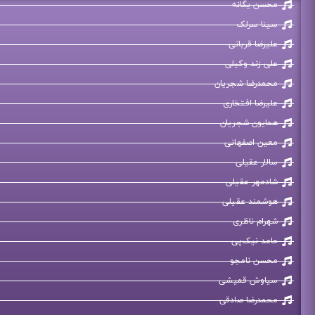
محسن یگانه
سینا سرلک
علیرضا قربانی
علی زند وکیلی
محمدرضا شجریان
علیرضا افتخاری
همایون شجریان
معین اصفهانی
سالار عقیلی
شادمهر عقیلی
هوشمند عقیلی
شهرام ناظری
حامد نیک‌پی
محسن نامجو
سیاوش قمیشی
محمدرضا صادقی