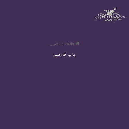
خانه
/
پاپ فارسی
پاپ فارسی
دانلود آهنگ I Adore You از Hugel و Arash و Topic و Daecolm با متن
و ترجمه
320
شهریور 31, 1404