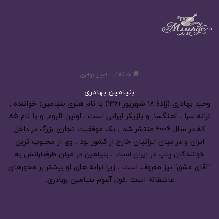
خانه
/
بنیامین بهادری
بنیامین بهادری
وحید بهادری (زادهٔ ۱۸ شهریور ۱۳۶۱) با نام هنری بنیامین; خواننده ,
ترانه سرا , آهنگساز و بازیگر ایرانی است . اولین آلبوم او با نام ۸۵
که در سال ۲۰۰۶ منتشر شد , یک موفقیت تجاری بزرگ در داخل
ایران و در میان ایرانیان خارج از کشور بود . وی از محبوب ترین
خوانندگان پاپ در ایران است . بنیامین در میان طرفدارانش به
″آقای عشق″ نیز معروف است , زیرا ترانه های او بیشتر بر محورهای
عاشقانه است .فول آلبوم بنیامین بهادری.
دانلود آهنگ جهنم از بنیامین بهادری |متن آهنگ