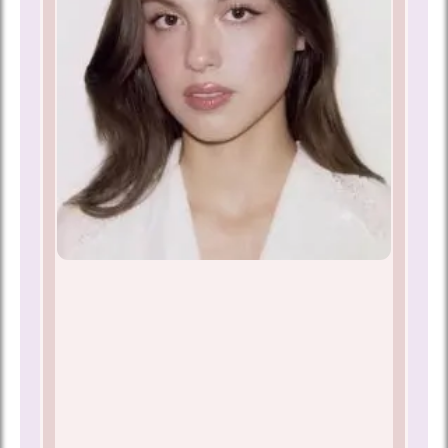
شجریان
علیرضا
افتخاری
همایون
شجریان
معین
اصفهانی
سالار
عقیلی
شادمهر
عقیلی
هوشمند
عقیلی
شهرام
ناظری
حامد
نیک‌پی
محسن
نامجو
سیاوش
قمیشی
محمدرضا
صادقی