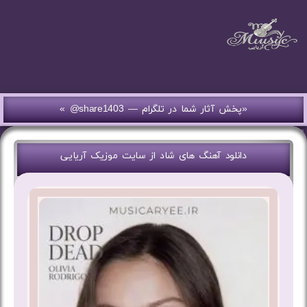
«پخش آثار شما در تلگرام — share1403@ »
ستاره
های
دانلود آهنگ های شاد از سایت موزیک آریایی
موسیقی
ایران
محسن
یگانه
سینا
سرلک
علیرضا
قربانی
علی
زند
وکیلی
محمدرضا