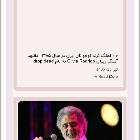
حسن
شماعی‌زاده
محسن
چاووشی
ابی
فرامرز
آصف
فرامرز
اصلانی
۳۰ آهنگ ترند نوجوانان ایران در سال ۱۴۰۵ | دانلود
آهنگ زیبای Olivia Rodrigo به نام drop dead
عارف
تیر 23, 1405
مهرداد
توکلیان
Read More »
شهرام
صولتی
امید
مرتضی